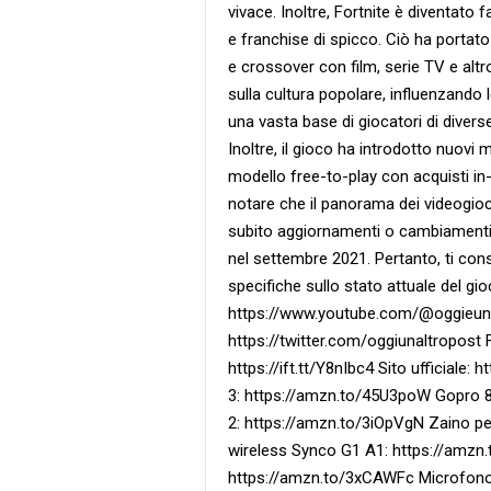
vivace. Inoltre, Fortnite è diventato
e franchise di spicco. Ciò ha portato a
e crossover con film, serie TV e altr
sulla cultura popolare, influenzando 
una vasta base di giocatori di diver
Inoltre, il gioco ha introdotto nuovi 
modello free-to-play con acquisti in
notare che il panorama dei videogioc
subito aggiornamenti o cambiamenti s
nel settembre 2021. Pertanto, ti cons
specifiche sullo stato attuale del gi
https://www.youtube.com/@oggieunalt
https://twitter.com/oggiunaltropost 
https://ift.tt/Y8nIbc4 Sito ufficiale: 
3: https://amzn.to/45U3poW Gopro 8
2: https://amzn.to/3iOpVgN Zaino p
wireless Synco G1 A1: https://amzn
https://amzn.to/3xCAWFc Microfono p