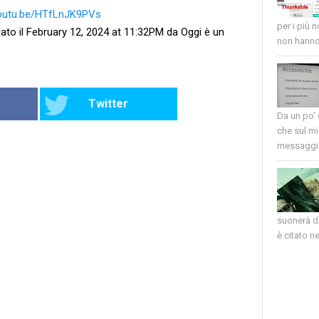
youtu.be/HTfLnJK9PVs
per i più 
ato il February 12, 2024 at 11:32PM da Oggi è un
non hanno 
Twitter
Da un po'
che sul mi
messaggio
suonerà di
è citato nel