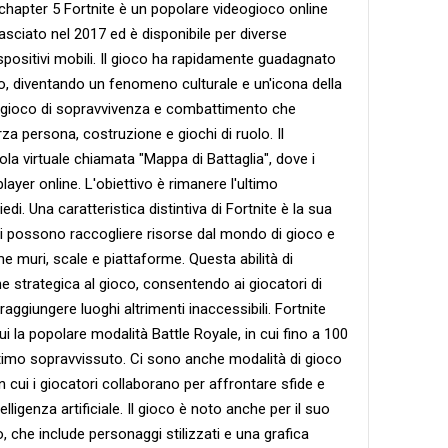
chapter 5 Fortnite è un popolare videogioco online
asciato nel 2017 ed è disponibile per diverse
spositivi mobili. Il gioco ha rapidamente guadagnato
do, diventando un fenomeno culturale e un'icona della
un gioco di sopravvivenza e combattimento che
za persona, costruzione e giochi di ruolo. Il
ola virtuale chiamata "Mappa di Battaglia", dove i
player online. L'obiettivo è rimanere l'ultimo
di. Una caratteristica distintiva di Fortnite è la sua
ri possono raccogliere risorse dal mondo di gioco e
me muri, scale e piattaforme. Questa abilità di
 strategica al gioco, consentendo ai giocatori di
raggiungere luoghi altrimenti inaccessibili. Fortnite
ui la popolare modalità Battle Royale, in cui fino a 100
ultimo sopravvissuto. Ci sono anche modalità di gioco
 cui i giocatori collaborano per affrontare sfide e
elligenza artificiale. Il gioco è noto anche per il suo
, che include personaggi stilizzati e una grafica