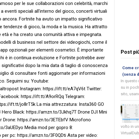
 famoso per le sue collaborazioni con celebrità, marchi
 eventi speciali all'interno del gioco, concerti virtuali
o ancora. Fortnite ha avuto un impatto significativo
le tendenze di gioco, la moda e la musica. Ha attratto
se età e ha creato una comunità attiva e impegnata.
modelli di business nel settore dei videogiochi, come il
-app opzionali per elementi cosmetici. È importante
Post pi
hi è in continua evoluzione e Fortnite potrebbe aver
ignificativi dopo la mia data di taglio di conoscenza
Come cre
iglio di consultare fonti aggiornate per informazioni
(senza 
oco. Seguimi su: Youtube:
In questo
su in poch
ropost Instagram: https://ift.tt/eA7qV6t Twitter:
sito, usand
Facebook: https://ift.tt/A9orRQq Telegram:
https://ift.tt/jo8rT5k La mia attrezzatura: Insta360 GO
 Hero Black: https://amzn.to/3Jkhq7T Drone DJI Mini
er Drone: https://amzn.to/3ETEbfV Microfono
volto in u
.to/3aUEDyo Media mod per gopro 8:
VirtualDub
er pc: https://amzn.to/3F0QDti Asta per video: