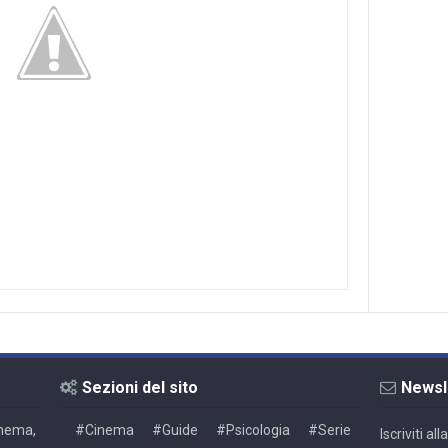
Sezioni del sito
Newsl
Cinema,
#Cinema
#Guide
#Psicologia
#Serie
Iscriviti a