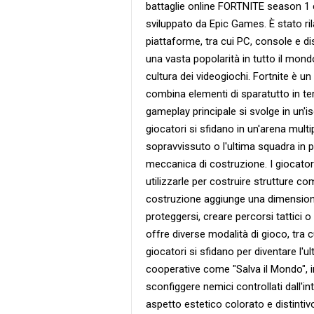
battaglie online FORTNITE season 1 
sviluppato da Epic Games. È stato ril
piattaforme, tra cui PC, console e di
una vasta popolarità in tutto il mon
cultura dei videogiochi. Fortnite è 
combina elementi di sparatutto in ter
gameplay principale si svolge in un'is
giocatori si sfidano in un'arena multi
sopravvissuto o l'ultima squadra in pie
meccanica di costruzione. I giocato
utilizzarle per costruire strutture co
costruzione aggiunge una dimensione
proteggersi, creare percorsi tattici o 
offre diverse modalità di gioco, tra c
giocatori si sfidano per diventare l'
cooperative come "Salva il Mondo", in
sconfiggere nemici controllati dall'int
aspetto estetico colorato e distintivo