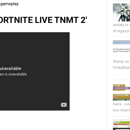
 #gameplay
'FORTNITE LIVE TNMT 2'
andata in
di ragazzi 
Wamp su W
l'installaz
...
barre , ov
loro intern