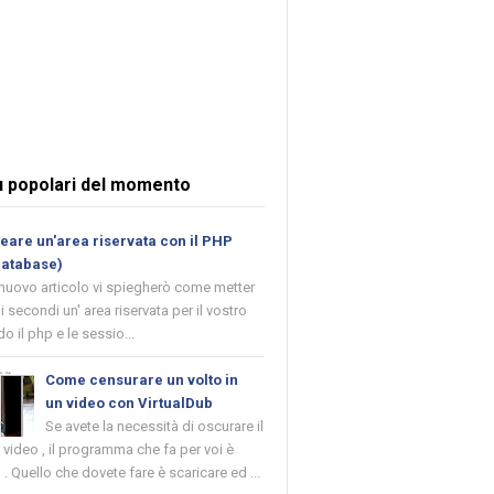
ù popolari del momento
are un'area riservata con il PHP
database)
 nuovo articolo vi spiegherò come metter
i secondi un' area riservata per il vostro
o il php e le sessio...
Come censurare un volto in
un video con VirtualDub
Se avete la necessità di oscurare il
n video , il programma che fa per voi è
 . Quello che dovete fare è scaricare ed ...