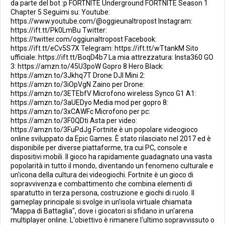
da parte del bot :p FORTNITE Underground FORTNITE Season 1
Chapter 5 Seguimi su: Youtube:
https://www.youtube.com/@oggieunaltropost Instagram:
https://ift.tt/Pk0LmBu Twitter:
https://twitter.com/oggiunaltropost Facebook:
https://ift.tt/eCv5S7X Telegram: https://ift.tt/wTtankM Sito
ufficiale: https://ift.tt/BoqD4b7 La mia attrezzatura: Insta360 GO
3: https://amzn.to/45U3poW Gopro 8 Hero Black:
https://amzn.to/3Jkhq7T Drone DJI Mini 2:
https://amzn.to/3iOpVgN Zaino per Drone:
https://amzn.to/3ETEbfV Microfono wireless Synco G1 A1:
https://amzn.to/3aUEDyo Media mod per gopro 8:
https://amzn.to/3xCAWFc Microfono per pc:
https://amzn.to/3F0QDti Asta per video:
https://amzn.to/3FuPdJg Fortnite è un popolare videogioco
online sviluppato da Epic Games. È stato rilasciato nel 2017 ed è
disponibile per diverse piattaforme, tra cui PC, console e
dispositivi mobili. Il gioco ha rapidamente guadagnato una vasta
popolarità in tutto il mondo, diventando un fenomeno culturale e
un'icona della cultura dei videogiochi. Fortnite è un gioco di
sopravvivenza e combattimento che combina elementi di
sparatutto in terza persona, costruzione e giochi di ruolo. Il
gameplay principale si svolge in un'isola virtuale chiamata
"Mappa di Battaglia", dove i giocatori si sfidano in un'arena
multiplayer online. L'obiettivo è rimanere l'ultimo sopravvissuto o