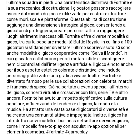
l'ultima squadra in piedi. Una caratteristica distintiva di Fortnite è
la sua meccanica di costruzione. I giocatori possono raccogliere
risorse dal mondo di gioco e utilizzarle per costruire strutture
come muri, scale e piattaforme. Questa abilità di costruzione
aggiunge una dimensione strategica al gioco, consentendo ai
giocatori di proteggersi, creare percorsi tattici o raggiungere
luoghi altrimenti inaccessibili. Fortnite offre diverse modalità di
gioco, tra cui la popolare modalità Battle Royale, in cui fino a 100
giocatori si sfidano per diventare l'ultimo sopravvissuto. Ci sono
anche modalità di gioco cooperative come "Salva il Mondo", in
cui i giocatori collaborano per affrontare sfide e sconfiggere
nemici controllati dall'intelligenza artificiale. Il gioco è noto anche
per il suo aspetto estetico colorato e distintivo, che include
personaggi stilizzati e una grafica vivace. Inoltre, Fortnite è
diventato famoso per le sue collaborazioni con celebrità, marchi
e franchise di spicco. Ciò ha portato a eventi speciali all'interno
del gioco, concerti virtuali e crossover con film, serie TV e altro
ancora. Fortnite ha avuto un impatto significativo sulla cultura
popolare, influenzando le tendenze di gioco, la moda e la
musica. Ha attratto una vasta base di giocatori di diverse età e
ha creato una comunità attiva e impegnata. Inoltre, il gioco ha
introdotto nuovi modelli di business nel settore dei videogiochi,
come il modello free-to-play con acquisti in-app opzionali per
elementi cosmetici. #fortnite #gameplay