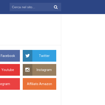
Facebook
Twitter
Youtube
Instagram
legram
Affiliato Amazon