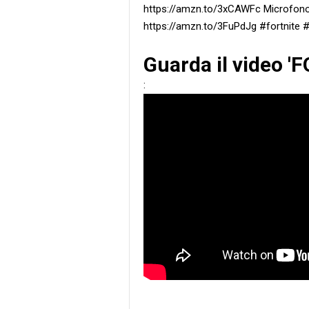
https://amzn.to/3xCAWFc Microfono p
https://amzn.to/3FuPdJg #fortnite
Guarda il video '
: