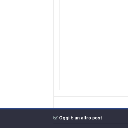
Oggi è un altro post