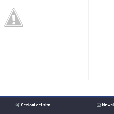
Sezioni del sito
Newsl