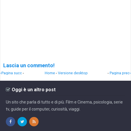
Lascia un commento!
‹Pagina succ
-
Home
-
Versione desktop
-
Pagina prec›
Oggi è un altro post
Un sito che parla di tutto e di più. Film e Cinema, psicologia, serie
tv, guide per il computer, curiosità, viaggi.