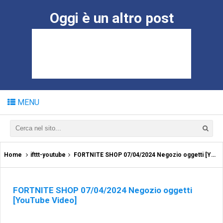
Oggi è un altro post
MENU
Home
ifttt-youtube
FORTNITE SHOP 07/04/2024 Negozio oggetti [YouTube Video]
FORTNITE SHOP 07/04/2024 Negozio oggetti
[YouTube Video]