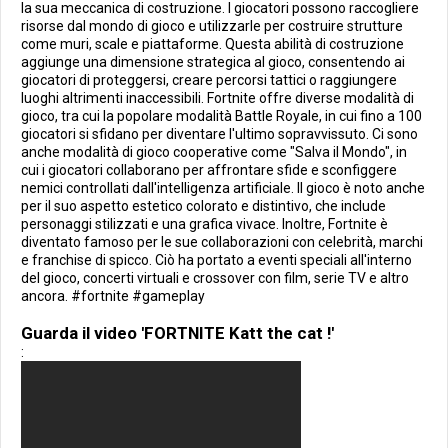
la sua meccanica di costruzione. I giocatori possono raccogliere
risorse dal mondo di gioco e utilizzarle per costruire strutture
come muri, scale e piattaforme. Questa abilità di costruzione
aggiunge una dimensione strategica al gioco, consentendo ai
giocatori di proteggersi, creare percorsi tattici o raggiungere
luoghi altrimenti inaccessibili. Fortnite offre diverse modalità di
gioco, tra cui la popolare modalità Battle Royale, in cui fino a 100
giocatori si sfidano per diventare l'ultimo sopravvissuto. Ci sono
anche modalità di gioco cooperative come "Salva il Mondo", in
cui i giocatori collaborano per affrontare sfide e sconfiggere
nemici controllati dall'intelligenza artificiale. Il gioco è noto anche
per il suo aspetto estetico colorato e distintivo, che include
personaggi stilizzati e una grafica vivace. Inoltre, Fortnite è
diventato famoso per le sue collaborazioni con celebrità, marchi
e franchise di spicco. Ciò ha portato a eventi speciali all'interno
del gioco, concerti virtuali e crossover con film, serie TV e altro
ancora. #fortnite #gameplay
Guarda il video 'FORTNITE Katt the cat !'
: