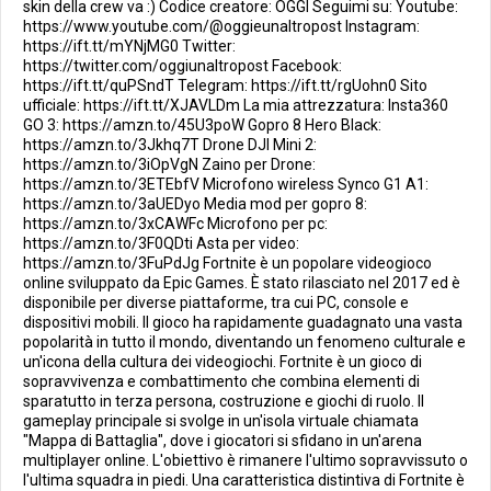
skin della crew va :) Codice creatore: OGGI Seguimi su: Youtube:
https://www.youtube.com/@oggieunaltropost Instagram:
https://ift.tt/mYNjMG0 Twitter:
https://twitter.com/oggiunaltropost Facebook:
https://ift.tt/quPSndT Telegram: https://ift.tt/rgUohn0 Sito
ufficiale: https://ift.tt/XJAVLDm La mia attrezzatura: Insta360
GO 3: https://amzn.to/45U3poW Gopro 8 Hero Black:
https://amzn.to/3Jkhq7T Drone DJI Mini 2:
https://amzn.to/3iOpVgN Zaino per Drone:
https://amzn.to/3ETEbfV Microfono wireless Synco G1 A1:
https://amzn.to/3aUEDyo Media mod per gopro 8:
https://amzn.to/3xCAWFc Microfono per pc:
https://amzn.to/3F0QDti Asta per video:
https://amzn.to/3FuPdJg Fortnite è un popolare videogioco
online sviluppato da Epic Games. È stato rilasciato nel 2017 ed è
disponibile per diverse piattaforme, tra cui PC, console e
dispositivi mobili. Il gioco ha rapidamente guadagnato una vasta
popolarità in tutto il mondo, diventando un fenomeno culturale e
un'icona della cultura dei videogiochi. Fortnite è un gioco di
sopravvivenza e combattimento che combina elementi di
sparatutto in terza persona, costruzione e giochi di ruolo. Il
gameplay principale si svolge in un'isola virtuale chiamata
"Mappa di Battaglia", dove i giocatori si sfidano in un'arena
multiplayer online. L'obiettivo è rimanere l'ultimo sopravvissuto o
l'ultima squadra in piedi. Una caratteristica distintiva di Fortnite è