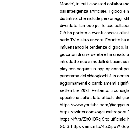
Mondo", in cui i giocatori collaboran
dall'intelligenza artificiale. Il gioco
distintivo, che include personaggi stil
diventato famoso per le sue collabor
Ciò ha portato a eventi speciali all'in
serie TV e altro ancora. Fortnite ha 
influenzando le tendenze di gioco, l
giocatori di diverse età e ha creato 
introdotto nuovi modelli di business 
play con acquisti in-app opzionali pe
panorama dei videogiochi è in contin
aggiornamenti o cambiamenti signific
settembre 2021. Pertanto, ti consigli
specifiche sullo stato attuale del gi
https://www.youtube.com/@oggieunalt
https://twitter.com/oggiunaltropost 
https://ift.tt/ZhQ1BRq Sito ufficiale:
GO 3: https://amzn.to/45U3poW Gopr