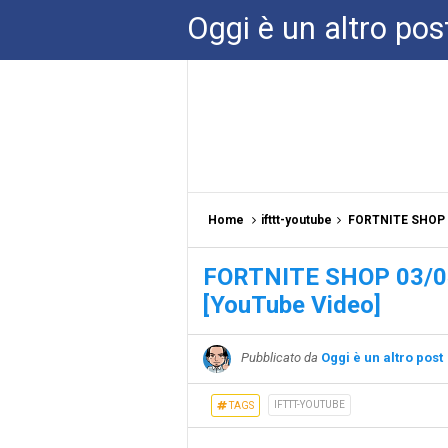
Oggi è un altro pos
Home
ifttt-youtube
FORTNITE SHOP 
FORTNITE SHOP 03/0
[YouTube Video]
Pubblicato da
Oggi è un altro post
IFTTT-YOUTUBE
TAGS