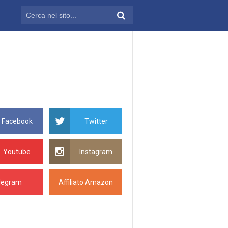
Facebook
Twitter
Youtube
Instagram
legram
Affiliato Amazon