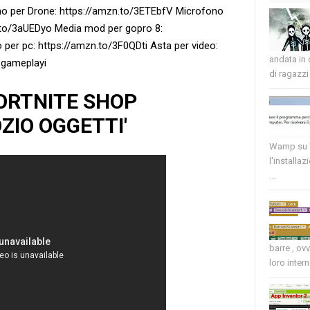
ino per Drone: https://amzn.to/3ETEbfV Microfono
.to/3aUEDyo Media mod per gopro 8:
er pc: https://amzn.to/3F0QDti Asta per video:
andata in
#gameplayi
di ragazzi 
'FORTNITE SHOP
ZIO OGGETTI'
Wamp su W
l'installaz
...
barre , ov
loro intern