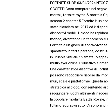
FORTNITE SHOP 03/04/2024 NEGOZ
OGGETTI Cosa comprare nel negozio o
mortali, fortnite myths & mortals Ca
season 2 chapter 5 Fortnite è un po
stato rilasciato nel 2017 ed è dispon
dispositivi mobili. Il gioco ha rapid
mondo, diventando un fenomeno cultur
Fortnite è un gioco di sopravvivenz
sparatutto in terza persona, costruzi
in un'isola virtuale chiamata "Mappa d
multiplayer online. L'obiettivo è rima
Una caratteristica distintiva di Fortn
possono raccogliere risorse dal mond
muri, scale e piattaforme. Questa ab
strategica al gioco, consentendo ai gi
raggiungere luoghi altrimenti inaccess
la popolare modalità Battle Royale, in
l'ultimo sopravvissuto. Ci sono anch