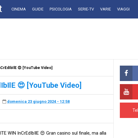
t
CINEMA
GUIDE
PSICOLOGIA
SERIE-TV
VARIE
VIAGGI
CrEdIbIlE 😍 [YouTube Video]
bIlE 😍 [YouTube Video]
domenica 23 giugno 2024 - 12:58
Te
E WIN InCrEdIbIlE 😍 Gran casino sul finale, ma alla