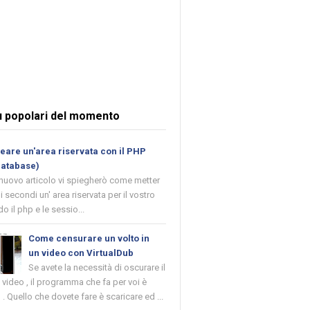
ù popolari del momento
are un'area riservata con il PHP
database)
 nuovo articolo vi spiegherò come metter
i secondi un' area riservata per il vostro
o il php e le sessio...
Come censurare un volto in
un video con VirtualDub
Se avete la necessità di oscurare il
n video , il programma che fa per voi è
 . Quello che dovete fare è scaricare ed ...