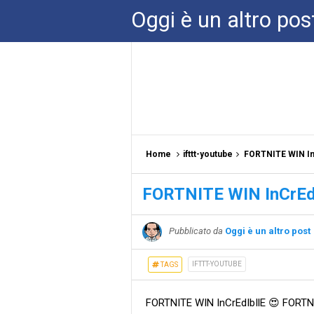
Oggi è un altro pos
Home
ifttt-youtube
FORTNITE WIN In
FORTNITE WIN InCrEdI
Pubblicato da
Oggi è un altro post
IFTTT-YOUTUBE
TAGS
FORTNITE WIN InCrEdIbIlE 😍 FORTNIT