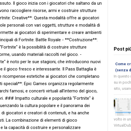
ssuto. Il gioco inizia con i giocatori che saltano da un
ono raccogliere risorse, armi e costruire strutture
ortnite: Creative**: Questa modalità offre ai giocatori
sole personali con vari oggetti, strutture e modalità di
rmette ai giocatori di sperimentare e creare ambienti
incipali di Fortnite: Battle Royale - **Costruzione**:
"Fortnite" è la possibilità di costruire strutture
Post pi
orme, usando materiali raccolti nel gioco. -
ite" è noto per le sue stagioni, che introducono nuovi
Come cre
e il gioco fresco e interessante. Il Pass Battaglia è
(senza 
e ricompense estetiche ai giocatori che completano
In questo
su in poch
enti speciali**: Epic Games organizza regolarmente
sito, usand
rchi famosi, e concerti virtuali all'interno del gioco,
ri. ### Impatto culturale e popolarità "Fortnite" è
luenzando la cultura popolare e il panorama dei
di giocatori e creatori di contenuti, e ha anche
volto in u
isti. La combinazione di elementi di gioco
VirtualDub
e la capacità di costruire e personalizzare