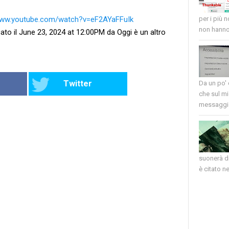
www.youtube.com/watch?v=eF2AYaFFuIk
per i più 
non hanno 
ato il June 23, 2024 at 12:00PM da Oggi è un altro
Twitter
Da un po'
che sul mi
messaggio
suonerà di
è citato nel