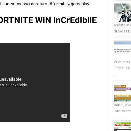
 al suo successo duraturo. #fortnite #gameplay
FORTNITE WIN InCrEdIbIlE
andata in
di ragazzi 
Wamp su W
l'installaz
...
barre , ov
loro intern