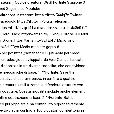
rategia :) Codice creatore: OGGI Fortnite Stagione 3
cked Seguimi su: Youtube:
ropost Instagram: https://ift.tt/54Alg7z Twitter:
Facebook: https://ift.tt/ml70Ksu Telegram:
 https://ift.tt/arzqxt4 La mia attrezzatura: Insta360 GO
 Hero Black: https://amzn.to/3Jkhq7T Drone DJI Mini
er Drone: https://amzn.to/3ETEbfV Microfono
.to/3aUEDyo Media mod per gopro 8:
er pc: https://amzn.to/3F0QDti Asta per video:
è un videogioco sviluppato da Epic Games, lanciato
è disponibile in tre diverse modalità, che condividono
e meccaniche di base: 1. **Fortnite: Save the
rativa di sopravvivenza, in cui fino a quattro
 creature simili a zombi e difendere strutture con
o costruire. Questa modalità include anche elementi
ti e costruzione di basi. 2. **Fortnite: Battle
oco più popolare e ha contribuito significativamente
ree-to-play in cui fino a 100 giocatori combattono in