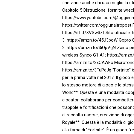
fine vince anche chi usa meglio la st
Capitolo 5 Distruzione, fortnite wre
https://www.youtube.com/@oggieunalt
https://twitter.com/oggiunaltropost 
https://ift.tt/XVSw3zf Sito ufficiale:
3: https://amzn.to/45U3poW Gopro 8
2: https://amzn.to/3iOpVgN Zaino p
wireless Synco G1 A1: https://amzn
https://amzn.to/3xCAWFc Microfono p
https://amzn.to/3FuPdJg "Fortnite" 
per la prima volta nel 2017. Il gioco 
lo stesso motore di gioco e le stess
World**: Questa è una modalità coope
giocatori collaborano per combattere
trappole e fortificazioni che posson
di raccolta risorse, creazione di ogget
Royale**: Questa è la modalità di gi
alla fama di "Fortnite". È un gioco f