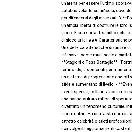
un'arena per essere l'ultimo sopravvi
autobus volante su un'isola, dove dev
per difendersi dagli avversari. 3. **F
un'ampia libertà di costruire le loro i
gioco. È una sorta di sandbox che pe
di gioco unici. ### Caratteristiche pr
Una delle caratteristiche distintive di 
difensive, come muri, scale e piattaf
**Stagioni e Pass Battaglia**: "Fortn
temi, sfide, e contenuti per mantener
un sistema di progressione che offr
sfide e aumentano di livello. - **Ev
eventi speciali, collaborazioni con ma
che hanno attirato milioni di spettato
diventato un fenomeno culturale, inf
giochi online. Ha una vasta comunità 
attratto celebrità e atleti profession
coinvolgenti, aggiornamenti costanti 