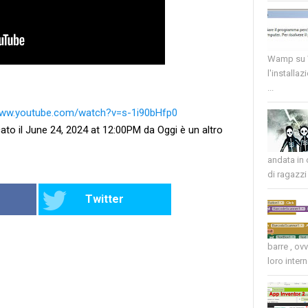
Wamp su W
l'installaz
...
www.youtube.com/watch?v=s-1i90bHfp0
ato il June 24, 2024 at 12:00PM da Oggi è un altro
andata in
di ragazzi 
Twitter
barre , ov
loro intern