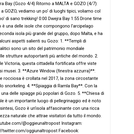
ra Bay (Gozo 4/4) Ritorno a MALTA e GOZO (4/7):
a GOZO, vediamo un po' di luoghi tipici, voliamo col
' di sano trekking! 0:00 Dwejra Bay 1:55 Drone time
o è una delle isole che compongono l'arcipelago
econda isola più grande del gruppo, dopo Malta, e ha
lcuni aspetti salienti su Gozo: 1. **Templi di
alitici sono un sito del patrimonio mondiale
e strutture autoportanti più antiche del mondo. 2.
le Victoria, questa cittadella fortificata offre viste
rsi musei. 3. **Azure Window (finestra azzurra)**:
occiosa è crollata nel 2017, la zona circostante
lo snorkeling. 4. **Spiaggia di Ramla Bay**: Con la
una delle spiagge più popolari di Gozo. 5. **Chiesa di
le è un importante luogo di pellegrinaggio ed è noto
n sintesi, Gozo è un'isola affascinante con una ricca
lezza naturale che attrae visitatori da tutto il mondo.
outube.com/@oggieunaltropost Instagram:
s://twitter.com/oggiunaltropost Facebook: