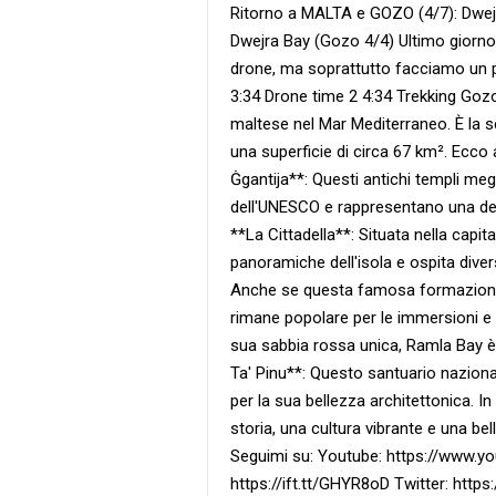
Ritorno a MALTA e GOZO (4/7): Dwej
Dwejra Bay (Gozo 4/4) Ultimo giorno 
drone, ma soprattutto facciamo un po
3:34 Drone time 2 4:34 Trekking Goz
maltese nel Mar Mediterraneo. È la s
una superficie di circa 67 km². Ecco a
Ġgantija**: Questi antichi templi meg
dell'UNESCO e rappresentano una dell
**La Cittadella**: Situata nella capita
panoramiche dell'isola e ospita dive
Anche se questa famosa formazione r
rimane popolare per le immersioni e 
sua sabbia rossa unica, Ramla Bay è 
Ta' Pinu**: Questo santuario naziona
per la sua bellezza architettonica. I
storia, una cultura vibrante e una bel
Seguimi su: Youtube: https://www.y
https://ift.tt/GHYR8oD Twitter: http