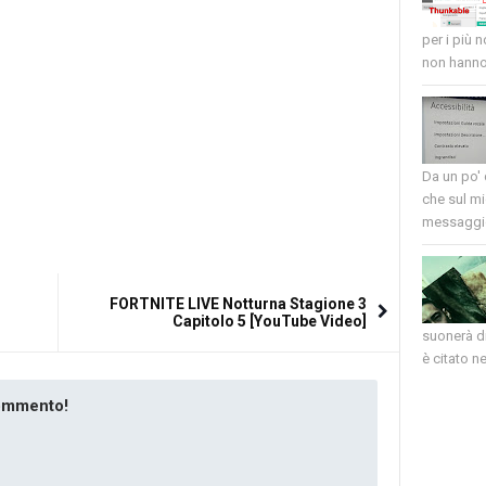
per i più 
non hanno 
Da un po'
che sul mi
messaggio
FORTNITE LIVE Notturna Stagione 3
Capitolo 5 [YouTube Video]
suonerà di
è citato nel
commento!