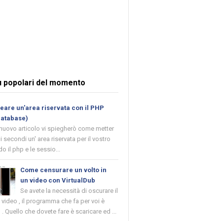
ù popolari del momento
are un'area riservata con il PHP
database)
 nuovo articolo vi spiegherò come metter
i secondi un' area riservata per il vostro
o il php e le sessio...
Come censurare un volto in
un video con VirtualDub
Se avete la necessità di oscurare il
n video , il programma che fa per voi è
 . Quello che dovete fare è scaricare ed ...