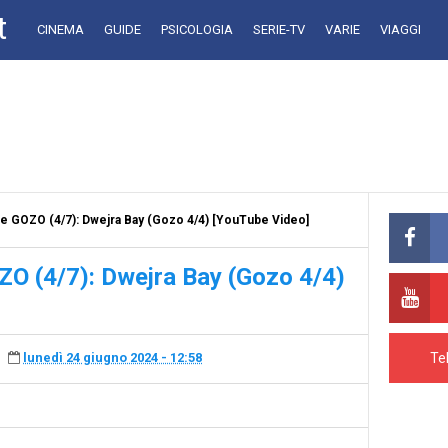
t
CINEMA
GUIDE
PSICOLOGIA
SERIE-TV
VARIE
VIAGGI
e GOZO (4/7): Dwejra Bay (Gozo 4/4) [YouTube Video]
O (4/7): Dwejra Bay (Gozo 4/4)
Te
lunedì 24 giugno 2024 - 12:58