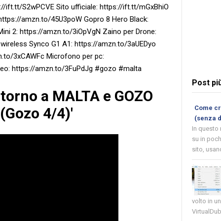
://ift.tt/S2wPCVE Sito ufficiale: https://ift.tt/mGxBhiO
 https://amzn.to/45U3poW Gopro 8 Hero Black:
ini 2: https://amzn.to/3iOpVgN Zaino per Drone:
wireless Synco G1 A1: https://amzn.to/3aUEDyo
n.to/3xCAWFc Microfono per pc:
ideo: https://amzn.to/3FuPdJg #gozo #malta
Post pi
Ritorno a MALTA e GOZO
Come cre
 (Gozo 4/4)'
(senza 
In questo
su in poch
sito, usand
volto in u
VirtualDub