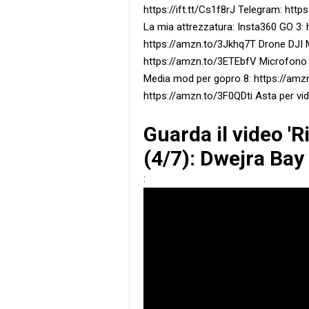
https://ift.tt/Cs1f8rJ Telegram: https
La mia attrezzatura: Insta360 GO 3:
https://amzn.to/3Jkhq7T Drone DJI M
https://amzn.to/3ETEbfV Microfono 
Media mod per gopro 8: https://amz
https://amzn.to/3F0QDti Asta per v
Guarda il video '
(4/7): Dwejra Bay
: