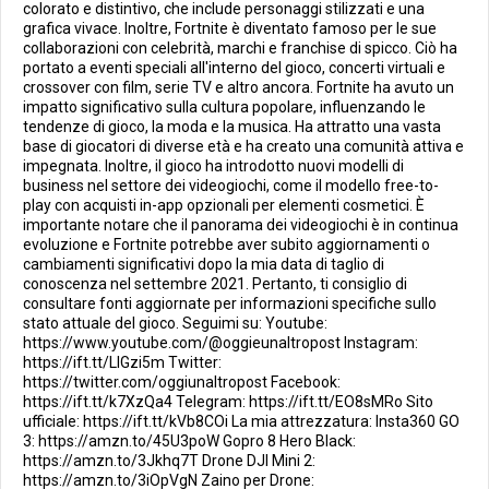
colorato e distintivo, che include personaggi stilizzati e una
grafica vivace. Inoltre, Fortnite è diventato famoso per le sue
collaborazioni con celebrità, marchi e franchise di spicco. Ciò ha
portato a eventi speciali all'interno del gioco, concerti virtuali e
crossover con film, serie TV e altro ancora. Fortnite ha avuto un
impatto significativo sulla cultura popolare, influenzando le
tendenze di gioco, la moda e la musica. Ha attratto una vasta
base di giocatori di diverse età e ha creato una comunità attiva e
impegnata. Inoltre, il gioco ha introdotto nuovi modelli di
business nel settore dei videogiochi, come il modello free-to-
play con acquisti in-app opzionali per elementi cosmetici. È
importante notare che il panorama dei videogiochi è in continua
evoluzione e Fortnite potrebbe aver subito aggiornamenti o
cambiamenti significativi dopo la mia data di taglio di
conoscenza nel settembre 2021. Pertanto, ti consiglio di
consultare fonti aggiornate per informazioni specifiche sullo
stato attuale del gioco. Seguimi su: Youtube:
https://www.youtube.com/@oggieunaltropost Instagram:
https://ift.tt/LlGzi5m Twitter:
https://twitter.com/oggiunaltropost Facebook:
https://ift.tt/k7XzQa4 Telegram: https://ift.tt/EO8sMRo Sito
ufficiale: https://ift.tt/kVb8COi La mia attrezzatura: Insta360 GO
3: https://amzn.to/45U3poW Gopro 8 Hero Black:
https://amzn.to/3Jkhq7T Drone DJI Mini 2:
https://amzn.to/3iOpVgN Zaino per Drone: