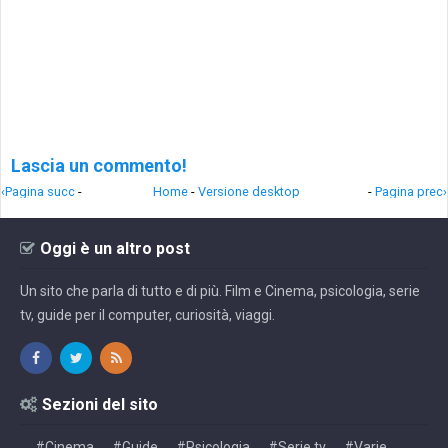
Lascia un commento!
‹Pagina succ
-
Home
-
Versione desktop
-
Pagina prec›
Oggi è un altro post
Un sito che parla di tutto e di più. Film e Cinema, psicologia, serie
tv, guide per il computer, curiosità, viaggi.
Sezioni del sito
#Cinema
#Guide
#Psicologia
#Serie tv
#Varie