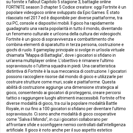
su fornite x fallout Capitolo 5 stagione 3, battaglie online
FORTNITE season 3 chapter 5 Codice creatore: oggi Fortnite è un
popolare videogioco online sviluppato da Epic Games. È stato
rilasciato nel 2017 ed è disponibile per diverse piattaforme, tra
cui PC, console e dispositivi mobili. Il gioco ha rapidamente
guadagnato una vasta popolarità in tutto il mondo, diventando
un fenomeno culturale e un'icona della cultura dei videogiochi.
Fortnite è un gioco di sopravvivenza e combattimento che
combina elementi di sparatutto in terza persona, costruzione e
giochi di ruolo. Il gameplay principale si svolge in un'isola virtuale
chiamata "Mappa di Battaglia", dove i giocatori si sfidano in
un'arena multiplayer online. L'obiettivo è rimanere l'ultimo
sopravvissuto o l'ultima squadra in piedi. Una caratteristica
distintiva di Fortnite è la sua meccanica di costruzione. I giocatori
possono raccogliere risorse dal mondo di gioco e utilizzarle per
costruire strutture come muri, scale e piattaforme. Questa
abilità di costruzione aggiunge una dimensione strategica al
gioco, consentendo ai giocatori di proteggersi, creare percorsi
tattici o raggiungere luoghi altrimenti inaccessibili. Fortnite offre
diverse modalità di gioco, tra cui la popolare modalità Battle
Royale, in cui fino a 100 giocatori si sfidano per diventare l'ultimo
sopravvissuto. Ci sono anche modalità di gioco cooperative
come "Salva il Mondo", in cui i giocatori collaborano per
affrontare sfide e sconfiggere nemici controllati dall'intelligenza
artificiale. Il gioco è noto anche per il suo aspetto estetico