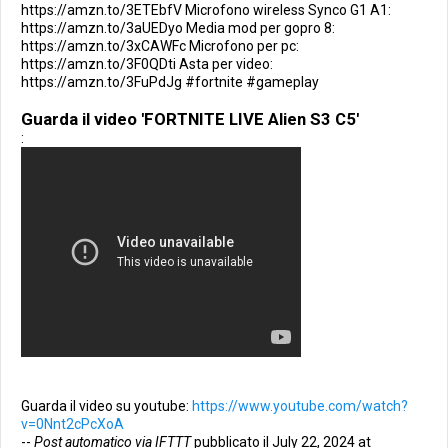
https://amzn.to/3ETEbfV Microfono wireless Synco G1 A1:
https://amzn.to/3aUEDyo Media mod per gopro 8:
https://amzn.to/3xCAWFc Microfono per pc:
https://amzn.to/3F0QDti Asta per video:
https://amzn.to/3FuPdJg #fortnite #gameplay
Guarda il video 'FORTNITE LIVE Alien S3 C5'
:
Guarda il video su youtube:
https://www.youtube.com/watch?
v=0Nnt2cPcXoA
--
Post automatico via IFTTT
pubblicato il July 22, 2024 at