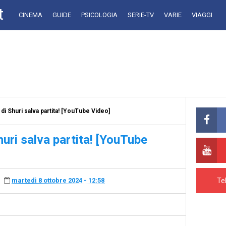
t
CINEMA
GUIDE
PSICOLOGIA
SERIE-TV
VARIE
VIAGGI
i Shuri salva partita! [YouTube Video]
uri salva partita! [YouTube
Te
martedì 8 ottobre 2024 - 12:58