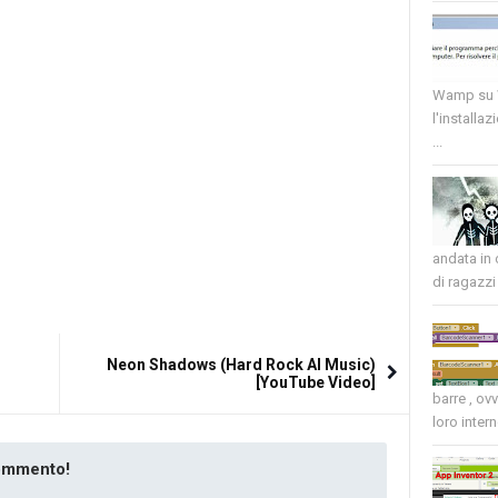
Wamp su W
l'installaz
...
andata in
di ragazzi 
Neon Shadows (Hard Rock AI Music)
[YouTube Video]
barre , ov
loro intern
commento!