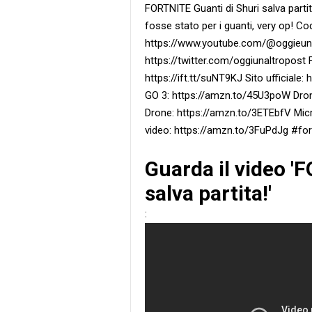
FORTNITE Guanti di Shuri salva parti
fosse stato per i guanti, very op! C
https://www.youtube.com/@oggieunalt
https://twitter.com/oggiunaltropost 
https://ift.tt/suNT9KJ Sito ufficiale:
GO 3: https://amzn.to/45U3poW Dron
Drone: https://amzn.to/3ETEbfV Micr
video: https://amzn.to/3FuPdJg #fo
Guarda il video '
salva partita!'
: