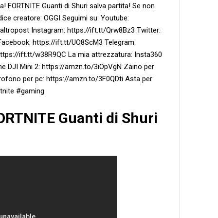
ta! FORTNITE Guanti di Shuri salva partita! Se non
odice creatore: OGGI Seguimi su: Youtube:
ropost Instagram: https://ift.tt/Qrw8Bz3 Twitter:
Facebook: https://ift.tt/UO8ScM3 Telegram:
 https://ift.tt/w38R9QC La mia attrezzatura: Insta360
e DJI Mini 2: https://amzn.to/3iOpVgN Zaino per
ofono per pc: https://amzn.to/3F0QDti Asta per
rtnite #gaming
FORTNITE Guanti di Shuri