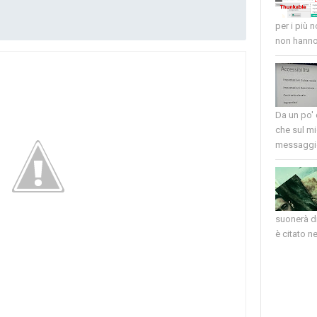
per i più 
non hanno 
Da un po'
che sul mi
messaggio
suonerà di
è citato nel