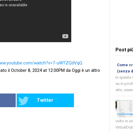
Post pi
/www.youtube.com/watch?v=7-uWTZQdVqQ
Come cre
ato il October 8, 2024 at 12:00PM da Oggi è un altro
(senza 
In questo
su in poch
sito, usand
Twitter
volto in u
VirtualDub