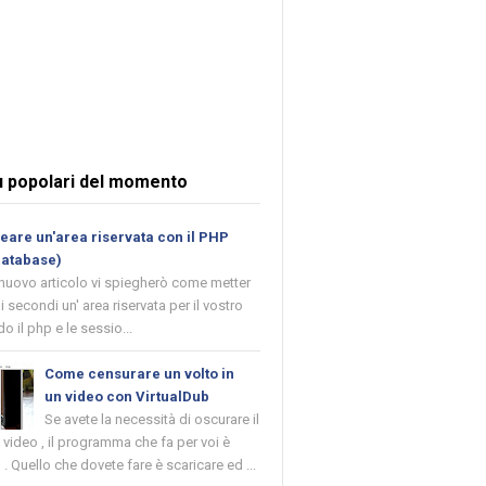
ù popolari del momento
are un'area riservata con il PHP
database)
 nuovo articolo vi spiegherò come metter
i secondi un' area riservata per il vostro
o il php e le sessio...
Come censurare un volto in
un video con VirtualDub
Se avete la necessità di oscurare il
n video , il programma che fa per voi è
 . Quello che dovete fare è scaricare ed ...