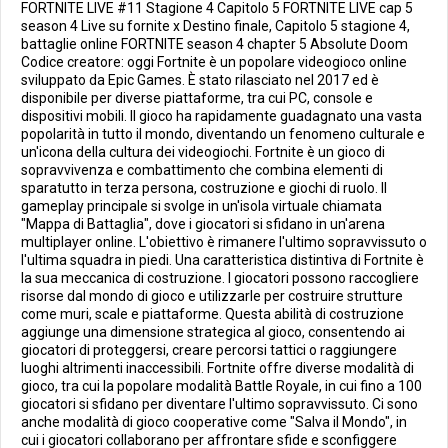
FORTNITE LIVE #11 Stagione 4 Capitolo 5 FORTNITE LIVE cap 5
season 4 Live su fornite x Destino finale, Capitolo 5 stagione 4,
battaglie online FORTNITE season 4 chapter 5 Absolute Doom
Codice creatore: oggi Fortnite è un popolare videogioco online
sviluppato da Epic Games. È stato rilasciato nel 2017 ed è
disponibile per diverse piattaforme, tra cui PC, console e
dispositivi mobili. Il gioco ha rapidamente guadagnato una vasta
popolarità in tutto il mondo, diventando un fenomeno culturale e
un'icona della cultura dei videogiochi. Fortnite è un gioco di
sopravvivenza e combattimento che combina elementi di
sparatutto in terza persona, costruzione e giochi di ruolo. Il
gameplay principale si svolge in un'isola virtuale chiamata
"Mappa di Battaglia", dove i giocatori si sfidano in un'arena
multiplayer online. L'obiettivo è rimanere l'ultimo sopravvissuto o
l'ultima squadra in piedi. Una caratteristica distintiva di Fortnite è
la sua meccanica di costruzione. I giocatori possono raccogliere
risorse dal mondo di gioco e utilizzarle per costruire strutture
come muri, scale e piattaforme. Questa abilità di costruzione
aggiunge una dimensione strategica al gioco, consentendo ai
giocatori di proteggersi, creare percorsi tattici o raggiungere
luoghi altrimenti inaccessibili. Fortnite offre diverse modalità di
gioco, tra cui la popolare modalità Battle Royale, in cui fino a 100
giocatori si sfidano per diventare l'ultimo sopravvissuto. Ci sono
anche modalità di gioco cooperative come "Salva il Mondo", in
cui i giocatori collaborano per affrontare sfide e sconfiggere