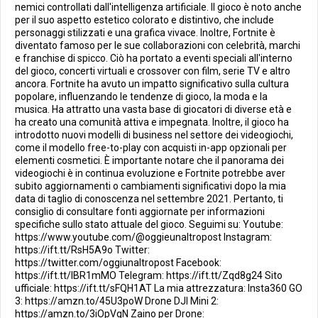
nemici controllati dall'intelligenza artificiale. Il gioco è noto anche
per il suo aspetto estetico colorato e distintivo, che include
personaggi stilizzati e una grafica vivace. Inoltre, Fortnite è
diventato famoso per le sue collaborazioni con celebrità, marchi
e franchise di spicco. Ciò ha portato a eventi speciali all'interno
del gioco, concerti virtuali e crossover con film, serie TV e altro
ancora. Fortnite ha avuto un impatto significativo sulla cultura
popolare, influenzando le tendenze di gioco, la moda e la
musica. Ha attratto una vasta base di giocatori di diverse età e
ha creato una comunità attiva e impegnata. Inoltre, il gioco ha
introdotto nuovi modelli di business nel settore dei videogiochi,
come il modello free-to-play con acquisti in-app opzionali per
elementi cosmetici. È importante notare che il panorama dei
videogiochi è in continua evoluzione e Fortnite potrebbe aver
subito aggiornamenti o cambiamenti significativi dopo la mia
data di taglio di conoscenza nel settembre 2021. Pertanto, ti
consiglio di consultare fonti aggiornate per informazioni
specifiche sullo stato attuale del gioco. Seguimi su: Youtube:
https://www.youtube.com/@oggieunaltropost Instagram:
https://ift.tt/RsH5A9o Twitter:
https://twitter.com/oggiunaltropost Facebook:
https://ift.tt/IBR1mMO Telegram: https://ift.tt/Zqd8g24 Sito
ufficiale: https://ift.tt/sFQH1AT La mia attrezzatura: Insta360 GO
3: https://amzn.to/45U3poW Drone DJI Mini 2:
https://amzn.to/3iOpVgN Zaino per Drone: