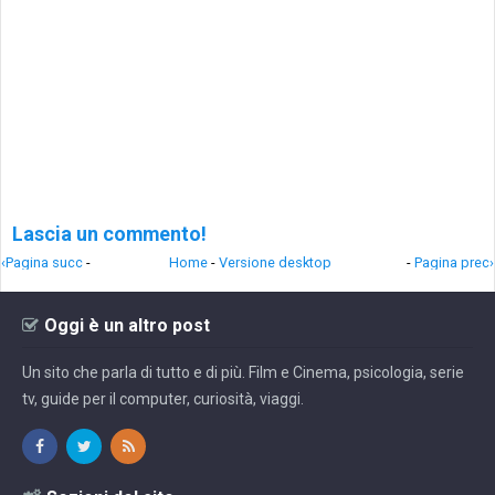
Lascia un commento!
‹Pagina succ
-
Home
-
Versione desktop
-
Pagina prec›
Oggi è un altro post
Un sito che parla di tutto e di più. Film e Cinema, psicologia, serie
tv, guide per il computer, curiosità, viaggi.