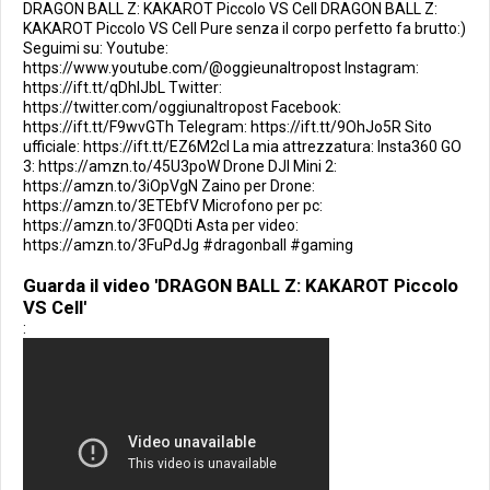
DRAGON BALL Z: KAKAROT Piccolo VS Cell DRAGON BALL Z:
KAKAROT Piccolo VS Cell Pure senza il corpo perfetto fa brutto:)
Seguimi su: Youtube:
https://www.youtube.com/@oggieunaltropost Instagram:
https://ift.tt/qDhIJbL Twitter:
https://twitter.com/oggiunaltropost Facebook:
https://ift.tt/F9wvGTh Telegram: https://ift.tt/9OhJo5R Sito
ufficiale: https://ift.tt/EZ6M2cI La mia attrezzatura: Insta360 GO
3: https://amzn.to/45U3poW Drone DJI Mini 2:
https://amzn.to/3iOpVgN Zaino per Drone:
https://amzn.to/3ETEbfV Microfono per pc:
https://amzn.to/3F0QDti Asta per video:
https://amzn.to/3FuPdJg #dragonball #gaming
Guarda il video 'DRAGON BALL Z: KAKAROT Piccolo
VS Cell'
: