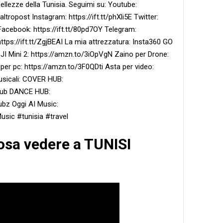
 bellezze della Tunisia. Seguimi su: Youtube:
opost Instagram: https://ift.tt/phXli5E Twitter:
Facebook: https://ift.tt/80pd7OY Telegram:
 https://ift.tt/ZgjBEAI La mia attrezzatura: Insta360 GO
I Mini 2: https://amzn.to/3iOpVgN Zaino per Drone:
er pc: https://amzn.to/3F0QDti Asta per video:
usicali: COVER HUB:
hub DANCE HUB:
bz Oggi AI Music:
sic #tunisia #travel
Cosa vedere a TUNISI