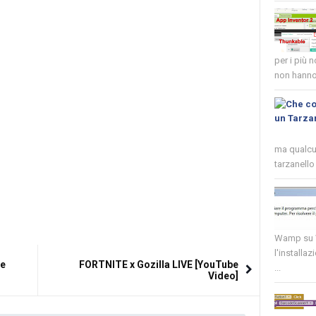
per i più 
non hanno 
ma qualcun
tarzanello 
Wamp su W
l'installaz
be
FORTNITE x Gozilla LIVE [YouTube
...
Video]