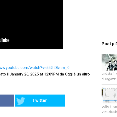
Post pi
/www.youtube.com/watch?v=559hDlvnm_0
andata in
ato il January 26, 2025 at 12:09PM da Oggi è un altro
di ragazzi 
Twitter
volto in u
VirtualDub