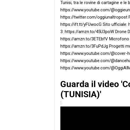
Tunisi, tra le rovine di cartagine e le
https://www.youtube.com/@oggieunaltr
https://twitter.com/oggiunaltropost 
https://ift.tt/yFUwocG Sito ufficiale:
3: https://amzn.to/45U3poW Drone DJ
https://amzn.to/3ETEbfV Microfono p
https://amzn.to/3FuPdJg Progetti m
https://www.youtube.com/@cover-
https://www.youtube.com/@dancehu
https://www.youtube.com/@OggiAIMu
Guarda il video '
(TUNISIA)'
: