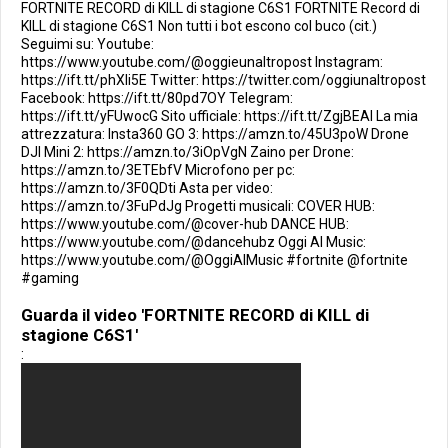
FORTNITE RECORD di KILL di stagione C6S1 FORTNITE Record di
KILL di stagione C6S1 Non tutti i bot escono col buco (cit.)
Seguimi su: Youtube:
https://www.youtube.com/@oggieunaltropost Instagram:
https://ift.tt/phXli5E Twitter: https://twitter.com/oggiunaltropost
Facebook: https://ift.tt/80pd7OY Telegram:
https://ift.tt/yFUwocG Sito ufficiale: https://ift.tt/ZgjBEAI La mia
attrezzatura: Insta360 GO 3: https://amzn.to/45U3poW Drone
DJI Mini 2: https://amzn.to/3iOpVgN Zaino per Drone:
https://amzn.to/3ETEbfV Microfono per pc:
https://amzn.to/3F0QDti Asta per video:
https://amzn.to/3FuPdJg Progetti musicali: COVER HUB:
https://www.youtube.com/@cover-hub DANCE HUB:
https://www.youtube.com/@dancehubz Oggi AI Music:
https://www.youtube.com/@OggiAIMusic #fortnite @fortnite
#gaming
Guarda il video 'FORTNITE RECORD di KILL di
stagione C6S1'
: