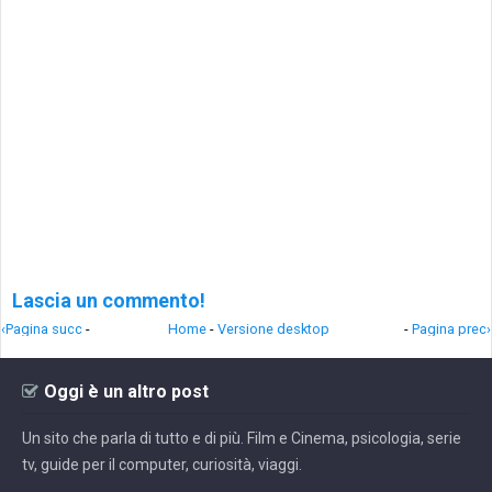
Lascia un commento!
‹Pagina succ
-
Home
-
Versione desktop
-
Pagina prec›
Oggi è un altro post
Un sito che parla di tutto e di più. Film e Cinema, psicologia, serie
tv, guide per il computer, curiosità, viaggi.