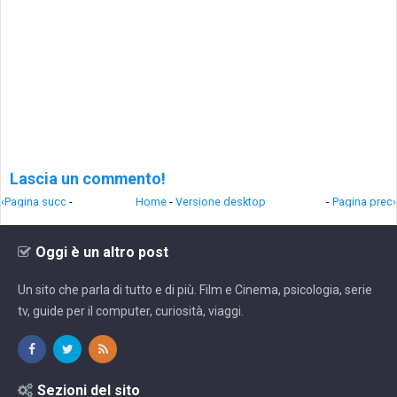
Lascia un commento!
‹Pagina succ
-
Home
-
Versione desktop
-
Pagina prec›
Oggi è un altro post
Un sito che parla di tutto e di più. Film e Cinema, psicologia, serie
tv, guide per il computer, curiosità, viaggi.
Sezioni del sito