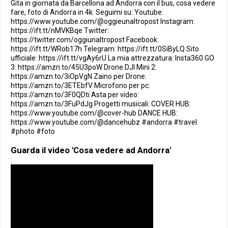
Gita in giornata da Barcellona ad Andorra con il bus, cosa vedere
fare, foto di Andorra in 4k. Seguimi su: Youtube:
https://www.youtube.com/@oggieunaltropost Instagram:
https://ift.tt/nMVKBqe Twitter:
https://twitter.com/oggiunaltropost Facebook:
https://ift.tt/WRob17h Telegram: https://ift.tt/0SiByLQ Sito
ufficiale: https://ift.tt/vgAy6rU La mia attrezzatura: Insta360 GO
3: https://amzn.to/45U3poW Drone DJI Mini 2:
https://amzn.to/3iOpVgN Zaino per Drone:
https://amzn.to/3ETEbfV Microfono per pc:
https://amzn.to/3F0QDti Asta per video:
https://amzn.to/3FuPdJg Progetti musicali: COVER HUB:
https://www.youtube.com/@cover-hub DANCE HUB:
https://www.youtube.com/@dancehubz #andorra #travel
#photo #foto
Guarda il video 'Cosa vedere ad Andorra'
: