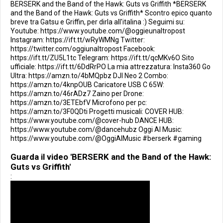
BERSERK and the Band of the Hawk: Guts vs Griffith *BERSERK
and the Band of the Hawk: Guts vs Griffith* Scontro epico quanto
breve tra Gatsu e Griffin, per dirla all'italina :) Seguimi su:
Youtube: https://www.youtube.com/@oggieunaltropost
Instagram: https://ift.tt/wRyWMNg Twitter:
https://twitter.com/oggiunaltropost Facebook:
https://ift.tt/ZU5L1tc Telegram: https://ift.tt/qcMKv6O Sito
ufficiale: https://ift.tt/6DdRrPO La mia attrezzatura: Insta360 Go
Ultra: https://amzn.to/4bMQpbz DJI Neo 2 Combo:
https://amzn.to/4knpOUB Caricatore USB C 65W:
https://amzn.to/46rADz7 Zaino per Drone:
https://amzn.to/3ETEbfV Microfono per pc:
https://amzn.to/3F0QDti Progetti musicali: COVER HUB:
https://www.youtube.com/@cover-hub DANCE HUB:
https://www.youtube.com/@dancehubz Oggi AI Music:
https://www.youtube.com/@OggiAIMusic #berserk #gaming
Guarda il video 'BERSERK and the Band of the Hawk:
Guts vs Griffith'
: