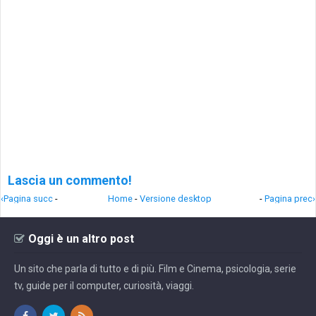
Lascia un commento!
‹Pagina succ
-
Home
-
Versione desktop
-
Pagina prec›
Oggi è un altro post
Un sito che parla di tutto e di più. Film e Cinema, psicologia, serie
tv, guide per il computer, curiosità, viaggi.