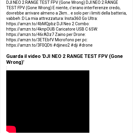
DJI NEO 2 RANGE TEST FPV (Gone Wrong) DJI NEO 2 RANGE
TEST FPV (Gone Wrong) E niente, c'erano interferenze credo,
dovrebbe arrivare almeno a 2km... e solo per i limiti della batteria,
vabbeh :D La mia attrezzatura: Insta360 Go Ultra:
https://amzn.to/4bMQpbz DJI Neo 2 Combo:
https://amzn.to/4knpOUB Caricatore USB C 65W:
https://amzn.to/46rADz7 Zaino per Drone:
https://amzn.to/3ETEbfV Microfono per pc:
https://amzn.to/3F0QDti #djineo2 #dji #drone
Guarda il video 'DJI NEO 2 RANGE TEST FPV (Gone
Wrong)'
: