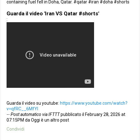
containing fuel fell in Doha, Qatar. #qatar #iran #doha #shorts
Guarda il video 'Iran VS Qatar #shorts'
:
Guarda il video su youtube:
https://www.youtube.com/watch?
v=qfRC__6MfYI
--
Post automatico via IFTTT
pubblicato il February 28, 2026 at
07:15PM da Oggi è un altro post
Condividi