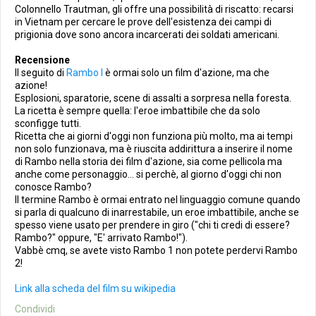
Colonnello Trautman, gli offre una possibilità di riscatto: recarsi
in Vietnam per cercare le prove dell'esistenza dei campi di
prigionia dove sono ancora incarcerati dei soldati americani.
Recensione
Il seguito di
Rambo I
è ormai solo un film d'azione, ma che
azione!
Esplosioni, sparatorie, scene di assalti a sorpresa nella foresta.
La ricetta è sempre quella: l'eroe imbattibile che da solo
sconfigge tutti.
Ricetta che ai giorni d'oggi non funziona più molto, ma ai tempi
non solo funzionava, ma è riuscita addirittura a inserire il nome
di Rambo nella storia dei film d'azione, sia come pellicola ma
anche come personaggio... si perchè, al giorno d'oggi chi non
conosce Rambo?
Il termine Rambo è ormai entrato nel linguaggio comune quando
si parla di qualcuno di inarrestabile, un eroe imbattibile, anche se
spesso viene usato per prendere in giro ("chi ti credi di essere?
Rambo?" oppure, "E' arrivato Rambo!").
Vabbè cmq, se avete visto Rambo 1 non potete perdervi Rambo
2!
Link alla scheda del film su wikipedia
Condividi