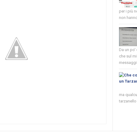
per i più 
non hanno 
Da un po'
che sul mi
messaggio
ma qualcun
tarzanello 