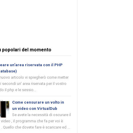
ù popolari del momento
are un'area riservata con il PHP
database)
 nuovo articolo vi spiegherò come metter
i secondi un' area riservata per il vostro
o il php e le sessio...
Come censurare un volto in
un video con VirtualDub
Se avete la necessità di oscurare il
n video , il programma che fa per voi è
 . Quello che dovete fare è scaricare ed ...