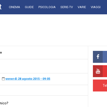
t
CINEMA
GUIDE
PSICOLOGIA
SERIE-TV
VARIE
VIAGGI
no
venerdì 28 agosto 2015 - 09:05
Te
nico?