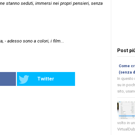
 ne stanno seduti, immersi nei propri pensieri, senza
a, - adesso sono a colori, i film...
Post pi
Come cre
(senza 
Twitter
In questo
su in poch
sito, usand
volto in u
VirtualDub