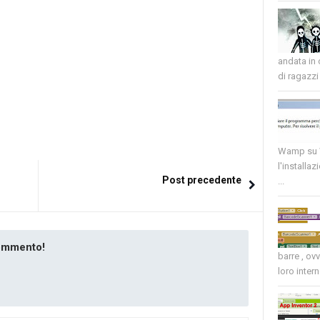
andata in
di ragazzi 
Wamp su W
l'installaz
Post precedente
...
commento!
barre , ov
loro intern