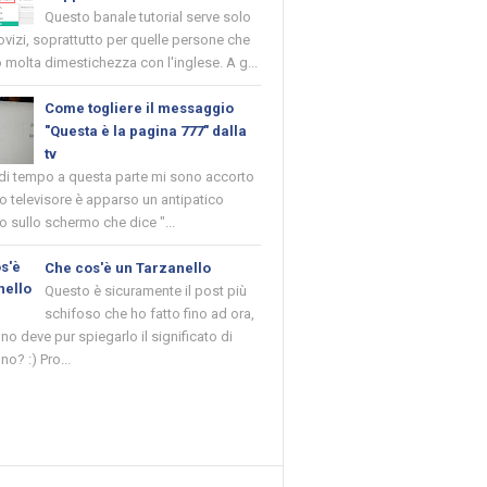
Questo banale tutorial serve solo
novizi, soprattutto per quelle persone che
molta dimestichezza con l'inglese. A g...
Come togliere il messaggio
"Questa è la pagina 777" dalla
tv
 di tempo a questa parte mi sono accorto
o televisore è apparso un antipatico
 sullo schermo che dice "...
Che cos'è un Tarzanello
Questo è sicuramente il post più
schifoso che ho fatto fino ad ora,
o deve pur spiegarlo il significato di
no? :) Pro...