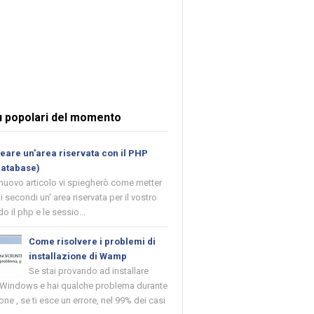
ù popolari del momento
are un'area riservata con il PHP
database)
 nuovo articolo vi spiegherò come metter
i secondi un' area riservata per il vostro
o il php e le sessio...
Come risolvere i problemi di
installazione di Wamp
Se stai provando ad installare
indows e hai qualche problema durante
ione , se ti esce un errore, nel 99% dei casi