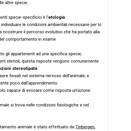
le altre specie.
nti specie-specificici è l'
etologia
.
 individuare le condizioni ambientali necessarie per lo
 ricostruire il percorso evolutivo che ha portato alla
del comportamento in esame.
olito gli appartenenti ad una specifica specie,
certi stimoli, questa risposte vengono comunemente
azioni stereotipate
.
e fissati nel sistema nervoso dell'animale, e
mente poco dall'apprendimento.
olo capace di evocare come risposta un'azione
male si trova nelle condizioni fisiologiche e nel
amento animale è stato effettuato da
Tinbergen
,