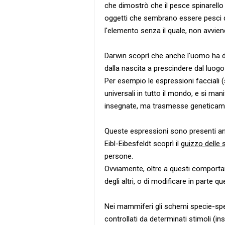
che dimostrò che il pesce spinarello a
oggetti che sembrano essere pesci de
l'elemento senza il quale, non avviene
Darwin
scoprì che anche l'uomo ha de
dalla nascita a prescindere dal luogo 
Per esempio le espressioni facciali (
universali in tutto il mondo, e si ma
insegnate, ma trasmesse geneticam
Queste espressioni sono presenti anc
Eibl-Eibesfeldt scoprì il
guizzo delle 
persone.
Ovviamente, oltre a questi comporta
degli altri, o di modificare in parte qu
Nei mammiferi gli schemi specie-spec
controllati da determinati stimoli (i