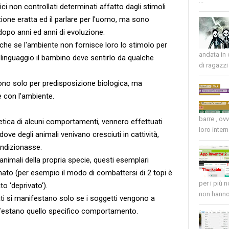
...
 non controllati determinati affatto dagli stimoli
zione eratta ed il parlare per l'uomo, ma sono
 dopo anni ed anni di evoluzione.
anche se l'ambiente non fornisce loro lo stimolo per
andata in
 linguaggio il bambino deve sentirlo da qualche
di ragazzi 
no solo per predisposizione biologica, ma
 con l'ambiente.
barre , ov
netica di alcuni comportamenti, vennero effettuati
loro intern
 dove degli animali venivano cresciuti in cattività,
ondizionasse.
animali della propria specie, questi esemplari
to (per esempio il modo di combattersi di 2 topi è
per i più 
o 'deprivato').
non hanno 
ati si manifestano solo se i soggetti vengono a
ifestano quello specifico comportamento.