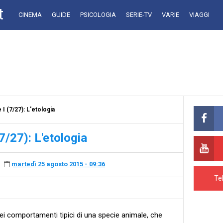
t
CINEMA
GUIDE
PSICOLOGIA
SERIE-TV
VARIE
VIAGGI
I (7/27): L'etologia
7/27): L'etologia
martedì 25 agosto 2015 - 09:36
Te
i comportamenti tipici di una specie animale, che