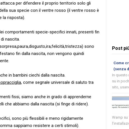
ttacca per difendere il proprio territorio solo gli
lla sua specie con il ventre rosso (il ventre rosso è
 la risposta).
i comportamenti specie-specifici innati, presenti fin
di nascita.
sorpresa,paura,disgusto,ira,felicità,tristezza) sono
Post pi
nifestano fin dalla nascita, non vengono quindi
ente.
Come cre
(senza 
he in bambini ciechi dalla nascita.
In questo
su in poch
sopracciglia
, come segnale universale di saluto tra
sito, usand
menti fissi, siamo anche in grado di apprenderne
elli che abbiamo dalla nascita (si finge di ridere).
Wamp su W
ifici, sono più flessibili e meno rigidamente
l'installaz
nsomma sappiamo resistere a certi stimoli).