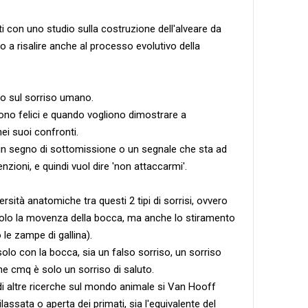
i con uno studio sulla costruzione dell'alveare da
o a risalire anche al processo evolutivo della
to sul sorriso umano.
ono felici e quando vogliono dimostrare a
ei suoi confronti.
è un segno di sottomissione o un segnale che sta ad
nzioni, e quindi vuol dire 'non attaccarmi'.
rsità anatomiche tra questi 2 tipi di sorrisi, ovvero
 solo la movenza della bocca, ma anche lo stiramento
o le zampe di gallina).
olo con la bocca, sia un falso sorriso, un sorriso
he cmq è solo un sorriso di saluto.
di altre ricerche sul mondo animale si Van Hooff
rilassata o aperta
dei primati, sia l'equivalente del