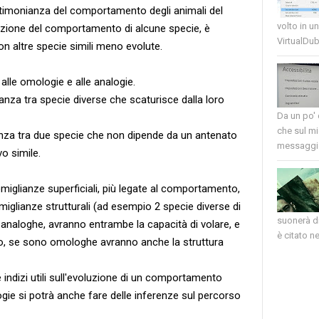
stimonianza del comportamento degli animali del
volto in u
oluzione del comportamento di alcune specie, è
VirtualDub
on altre specie simili meno evolute.
alle omologie e alle analogie.
anza tra specie diverse che scaturisce dalla loro
Da un po'
che sul mi
anza tra due specie che non dipende da un antenato
messaggio
o simile.
miglianze superficiali, più legate al comportamento,
glianze strutturali (ad esempio 2 specie diverse di
suonerà di
analoghe, avranno entrambe la capacità di volare, e
è citato nel
o, se sono omologhe avranno anche la struttura
e indizi utili sull'evoluzione di un comportamento
gie si potrà anche fare delle inferenze sul percorso