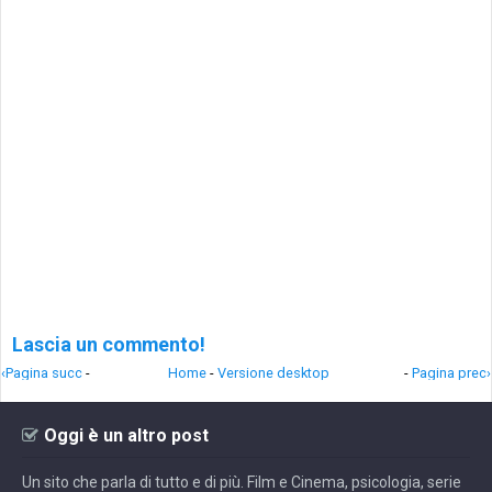
Lascia un commento!
‹Pagina succ
-
Home
-
Versione desktop
-
Pagina prec›
Oggi è un altro post
Un sito che parla di tutto e di più. Film e Cinema, psicologia, serie