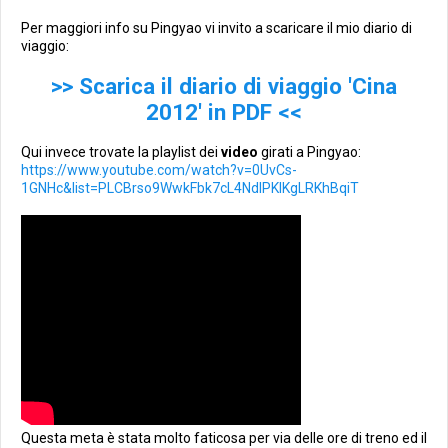
Per maggiori info su Pingyao vi invito a scaricare il mio diario di
viaggio:
>> Scarica il diario di viaggio 'Cina
2012' in PDF <<
Qui invece trovate la playlist dei
video
girati a Pingyao:
https://www.youtube.com/watch?v=0UvCs-
1GNHc&list=PLCBrso9WwkFbk7cL4NdlPKIKgLRKhBqiT
Questa meta è stata molto faticosa per via delle ore di treno ed il