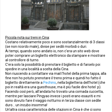
Piccola nota sui treni in Cina
:
Costano relativamente poco e sono sostanzialmente di 3 classi
(se non ricordo male), divise per sedili morbidi o duri.
Ai tempi, quando sono andato io, non c'era un sito web dove
poter comprare un biglietto elettronico da stampare e mostrare
al controllore di turno.
C'era solo la possibilità di prenotare il biglietto e di farselo poi
spedire in una località a scelta della Cina.
Non riuscendo a contattare via mail l'hotel della prima tappa, alla
fine non ho potuto prenotare il treno prima e quindi ho fatto il
biglietto direttamente a
Pechino
, nella biglietteria dell'hotel (che
poi in realtà era una guesthouse, ma è più facile dire hotel :p).
Facendo così però, all'andata ho trovato una comada cuccetta,
mentre per lasciare Pingyao invece i posti erano esauriti e mi
sono dovuto fare il viaggio notturno in terza classe con sedile
duro... un incubo insomma!
Un'altra cosa caratteristica delle stazioni in Cina è che ci sono