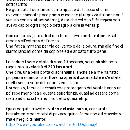
sottoscritto.
Ho guardato il suo lancio come ripasso delle cose che mi
avevano spiegato poco prima in inglese (il ragazzo italiano non è
venuto con noi all'aerodomo), dato che col mio
little english
non
avevo capito ogni singolo dettaglio a dire la verità :p
Comunque sia, arrivati al mio turno, devo mettere il piede sul
gradino all'esterno dell'aereo.
Una fatica immane per via del vento e della paura, ma alla fine ci
siamo lanciati come da copione ed è andato tutto bene.
La caduta libera è stata di circa 40 secondi
, nei quali abbiamo
raggiunto la velocità di
220 km orari
.
Che dire, una bella botta di adrenalina, anche se a me ha fatto
più paura quando l'istruttore ha aperto il paracadute e c'è stata
quella sensazione di tornare verso l'alto.
Poi non so, forse gli occhiali che proteggono dal vento hanno un
po' reso meno reale questa esperienza, quasi ad essere come
dietro ad uno schermo... ho detto quasi, eh :p
Qui di seguito trovate il
video del mio lancio
, censurato
brutalmente per motivi di privacy, quindi forse non è il massimo...
ma è meglio di niente:
https://www.youtube.com/watch?v=G4LOqbLaaj4