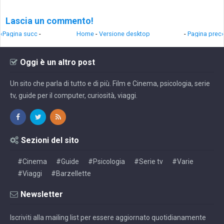
Lascia un commento!
‹Pagina succ
-
Home
-
Versione desktop
-
Pagina prec›
Oggi è un altro post
Un sito che parla di tutto e di più. Film e Cinema, psicologia, serie
tv, guide per il computer, curiosità, viaggi.
Sezioni del sito
#Cinema
#Guide
#Psicologia
#Serie tv
#Varie
#Viaggi
#Barzellette
Newsletter
Iscriviti alla mailing list per essere aggiornato quotidianamente