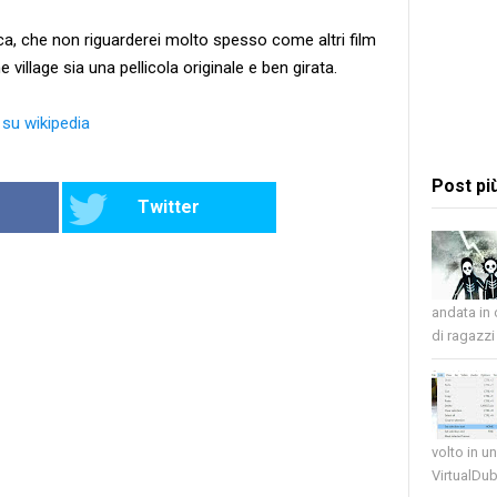
ica, che non riguarderei molto spesso come altri film
village sia una pellicola originale e ben girata.
" su wikipedia
Post pi
Twitter
andata in
di ragazzi 
volto in u
VirtualDub