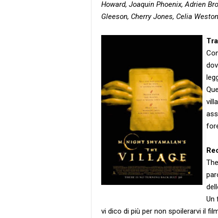
Howard, Joaquin Phoenix, Adrien Bro
Gleeson, Cherry Jones, Celia Weston
Tr
Con
dov
legg
Que
vil
ass
for
Re
The 
par
del
Un 
vi dico di più per non spoilerarvi il film