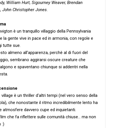
dy, William Hurt, Sigourney Weaver, Brendan
, John Christopher Jones
.
ama
vigton è un tranquillo villaggio della Pennsylvania
e la gente vive in pace ed in armonia, con regole e
i tutte sue.
sto almeno all'apparenza, perchè al di fuori del
laggio, sembrano aggirarsi oscure creature che
algono e spaventano chiunque si addentri nella
esta.
censione
village è un thriller d'altri tempi (nel vero senso della
ola), che nonostante il ritmo incredibilmente lento ha
le atmosfere davvero cupe ed inquietanti.
film che fa riflettere sulle comunità chiuse... ma non
 :)