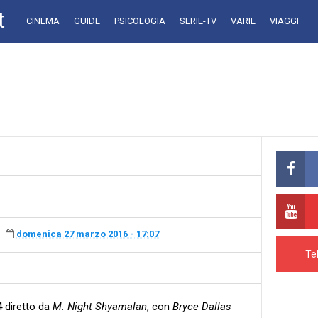
t
CINEMA
GUIDE
PSICOLOGIA
SERIE-TV
VARIE
VIAGGI
domenica 27 marzo 2016 - 17:07
Te
04 diretto da
M. Night Shyamalan
, con
Bryce Dallas