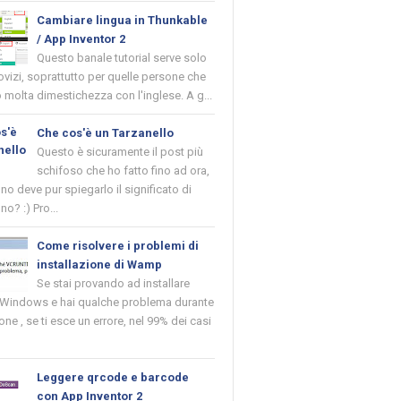
Cambiare lingua in Thunkable
/ App Inventor 2
Questo banale tutorial serve solo
novizi, soprattutto per quelle persone che
molta dimestichezza con l'inglese. A g...
Che cos'è un Tarzanello
Questo è sicuramente il post più
schifoso che ho fatto fino ad ora,
o deve pur spiegarlo il significato di
no? :) Pro...
Come risolvere i problemi di
installazione di Wamp
Se stai provando ad installare
indows e hai qualche problema durante
ione , se ti esce un errore, nel 99% dei casi
Leggere qrcode e barcode
con App Inventor 2