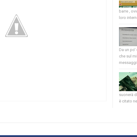
barre , ov
loro intern
Da un po'
che sul mi
messaggio
suonerà di
è citato nel