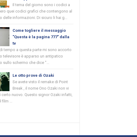
Il tema del giorno sono i codici a
vero quei codici grafici che contengono al
o delle informazioni. Di sicuro li hai g...
Come togliere il messaggio
"Questa è la pagina 777" dalla
tv
 di tempo a questa parte mi sono accorto
o televisore è apparso un antipatico
 sullo schermo che dice "...
Le otto prove di Ozaki
Se avete visto il remake di Point
Break , il nome Ono Ozaki non vi
 certo nuovo. Questo signor Ozaki infatti,
 film ...