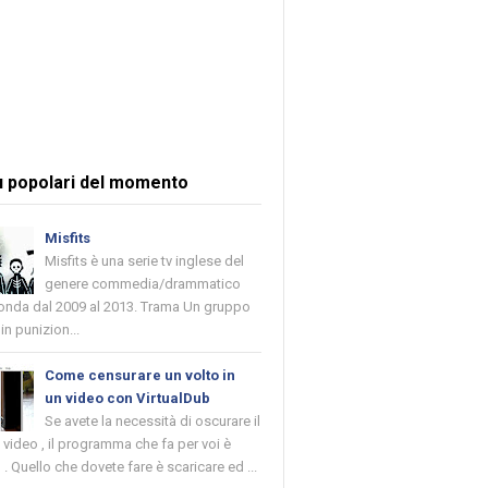
ù popolari del momento
Misfits
Misfits è una serie tv inglese del
genere commedia/drammatico
 onda dal 2009 al 2013. Trama Un gruppo
in punizion...
Come censurare un volto in
un video con VirtualDub
Se avete la necessità di oscurare il
n video , il programma che fa per voi è
 . Quello che dovete fare è scaricare ed ...