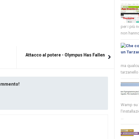
per i più 
non hanno 
Attacco al potere - Olympus Has Fallen
ma qualcun
tarzanello 
commento!
Wamp su W
l'installaz
...