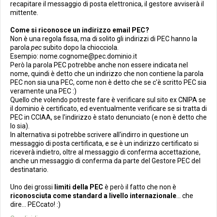
recapitare il messaggio di posta elettronica, il gestore avviserà il
mittente.
Come si riconosce un indirizzo email PEC?
Non è una regola fissa, ma di solito gli indirizzi di PEC hanno la
parola
pec
subito dopo la chiocciola.
Esempio: nome.cognome@pec.dominio.it
Però la parola PEC potrebbe anche non essere indicata nel
nome, quindi è detto che un indirizzo che non contiene la parola
PEC non sia una PEC, come non è detto che se c'è scritto PEC sia
veramente una PEC :)
Quello che volendo potreste fare è verificare sul sito ex CNIPA se
il dominio è certificato, ed eventualmente verificare se si tratta di
PEC in CCIAA, se l'indirizzo è stato denunciato (e non è detto che
lo sia).
In alternativa si potrebbe scrivere all'indirro in questione un
messaggio di posta certificata, e se è un indirizzo certificato si
riceverà indietro, oltre al messaggio di conferma accettazione,
anche un messaggio di conferma da parte del Gestore PEC del
destinatario.
Uno dei grossi
limiti della PEC
è però il fatto che non è
riconosciuta come standard a livello internazionale
... che
dire... PECcato! :)