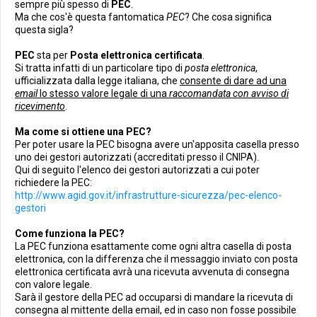
sempre più spesso di
PEC
.
Ma che cos'è questa fantomatica
PEC
? Che cosa significa
questa sigla?
PEC
sta per
Posta elettronica certificata
.
Si tratta infatti di un particolare tipo di
posta elettronica
,
ufficializzata dalla legge italiana, che
consente di dare ad una
email
lo stesso valore legale di una
raccomandata con avviso di
ricevimento
.
Ma come si ottiene una PEC?
Per poter usare la PEC bisogna avere un'apposita casella presso
uno dei gestori autorizzati (accreditati presso il CNIPA).
Qui di seguito l'elenco dei gestori autorizzati a cui poter
richiedere la PEC:
http://www.agid.gov.it/infrastrutture-sicurezza/pec-elenco-
gestori
Come funziona la PEC?
La PEC funziona esattamente come ogni altra casella di posta
elettronica, con la differenza che il messaggio inviato con posta
elettronica certificata avrà una ricevuta avvenuta di consegna
con valore legale.
Sarà il gestore della PEC ad occuparsi di mandare la ricevuta di
consegna al mittente della email, ed in caso non fosse possibile