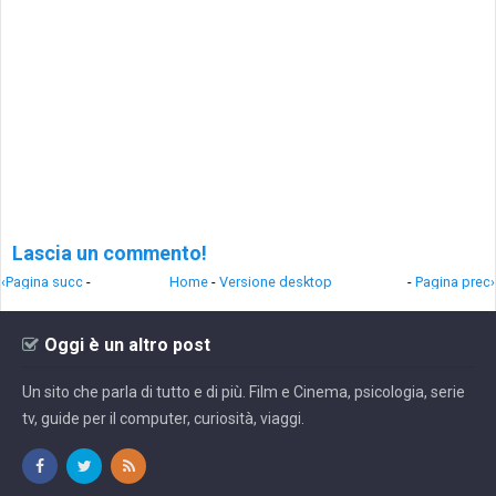
Lascia un commento!
‹Pagina succ
-
Home
-
Versione desktop
-
Pagina prec›
Oggi è un altro post
Un sito che parla di tutto e di più. Film e Cinema, psicologia, serie
tv, guide per il computer, curiosità, viaggi.