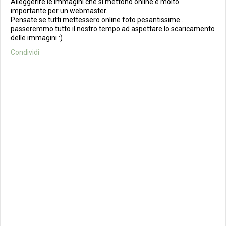
Alleggerire le immagini che si mettono online è molto
importante per un webmaster.
Pensate se tutti mettessero online foto pesantissime...
passeremmo tutto il nostro tempo ad aspettare lo scaricamento
delle immagini :)
Condividi