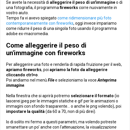
Se avete la necessità di
alleggerire il peso di un'immagine
o di
una fotografia, il programma
fireworks
corre nuovamente in
vostro aiuto.
Tempo fa vi avevo spiegato
come ridimensionare più foto
contemporaneamente con fireworks
, oggi invece impariamo
come ridurre il peso di una singola foto usando il programma
adobe ex-macromedia.
Come alleggerire il peso di
un'immagine con fireworks
Per alleggerire una foto e renderla di rapida fruizione per il web,
apriamo fireworks
, poi
apriamo la foto da alleggerire
cliccando ctrl+o
.
Poi andiamo nel menù
File
e selezioniamo la voce
Anteprima
immagine
.
Nella finestra che si aprirà potremo
selezionare il formato
(io
lascerei jpeg per le immagini statiche e gif per le animazioni o
immagini con sfondo trasparente... o anche le png volendo), poi
impostare la qualità
(da 60 a 70, non di più direi).
Io di solito mi fermo a questi parametri, ma volendo potreste
smanettare un po' anche con l'
attenuazione
, la
visualizzazione