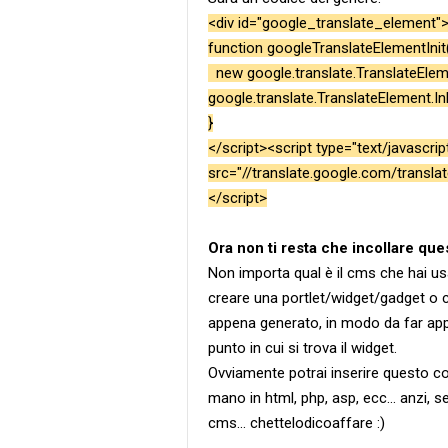
<div id="google_translate_element"><
function googleTranslateElementInit(
new google.translate.TranslateElemen
google.translate.TranslateElement.In
}
</script><script type="text/javascrip
src="//translate.google.com/transla
</script>
Ora non ti resta che incollare ques
Non importa qual è il cms che hai usa
creare una portlet/widget/gadget o c
appena generato, in modo da far appa
punto in cui si trova il widget.
Ovviamente potrai inserire questo c
mano in html, php, asp, ecc... anzi, s
cms... chettelodicoaffare :)