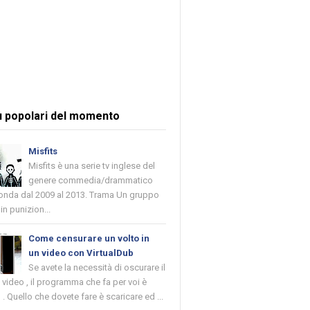
ù popolari del momento
Misfits
Misfits è una serie tv inglese del
genere commedia/drammatico
 onda dal 2009 al 2013. Trama Un gruppo
in punizion...
Come censurare un volto in
un video con VirtualDub
Se avete la necessità di oscurare il
n video , il programma che fa per voi è
 . Quello che dovete fare è scaricare ed ...