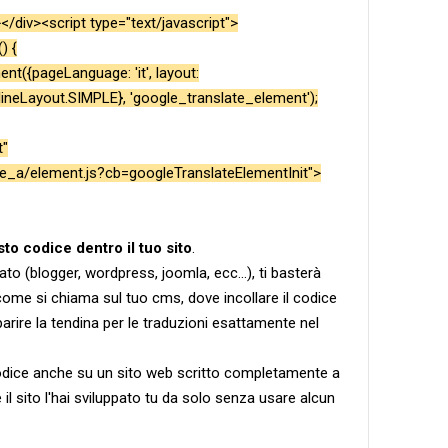
/div><script type="text/javascript">
) {
t({pageLanguage: 'it', layout:
lineLayout.SIMPLE}, 'google_translate_element');
t"
te_a/element.js?cb=googleTranslateElementInit">
to codice dentro il tuo sito
.
to (blogger, wordpress, joomla, ecc...), ti basterà
ome si chiama sul tuo cms, dove incollare il codice
rire la tendina per le traduzioni esattamente nel
odice anche su un sito web scritto completamente a
e il sito l'hai sviluppato tu da solo senza usare alcun