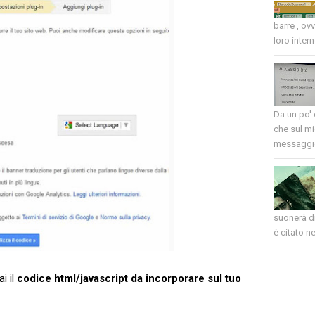
barre , ov
loro intern
Da un po'
che sul mi
messaggio
suonerà di
è citato nel
i il
codice html/javascript da incorporare sul tuo