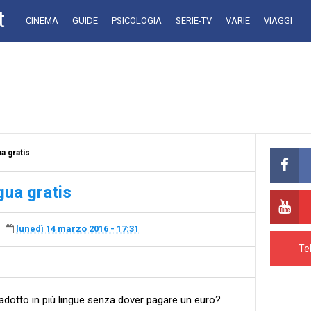
t
CINEMA
GUIDE
PSICOLOGIA
SERIE-TV
VARIE
VIAGGI
a gratis
gua gratis
lunedì 14 marzo 2016 - 17:31
Te
tradotto in più lingue senza dover pagare un euro?