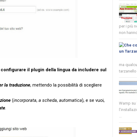
per i più 
non hanno 
ma qualcun
i
configurare il plugin della lingua da includere sul
tarzanello 
er la traduzione
, mettendo la possibilità di scegliere
azione
(
incorporata
,
a scheda
,
automatica
), e se vuoi,
Wamp su W
ate
.
l'installaz
...