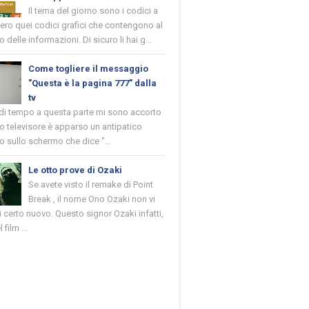
Il tema del giorno sono i codici a
vero quei codici grafici che contengono al
o delle informazioni. Di sicuro li hai g...
Come togliere il messaggio
"Questa è la pagina 777" dalla
tv
 di tempo a questa parte mi sono accorto
o televisore è apparso un antipatico
 sullo schermo che dice "...
Le otto prove di Ozaki
Se avete visto il remake di Point
Break , il nome Ono Ozaki non vi
 certo nuovo. Questo signor Ozaki infatti,
 film ...