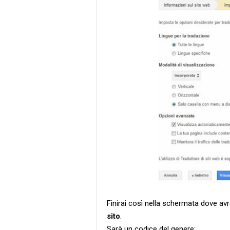
Finirai così nella schermata dove avra
sito
.
Sarà un codice del genere: