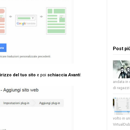
Post pi
dirizzo del tuo sito
e poi
schiaccia
Avanti
.
andata in
di ragazzi 
volto in u
VirtualDub