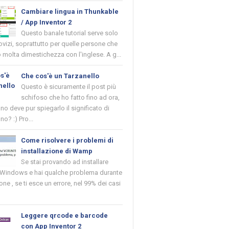
Cambiare lingua in Thunkable
/ App Inventor 2
Questo banale tutorial serve solo
novizi, soprattutto per quelle persone che
molta dimestichezza con l'inglese. A g...
Che cos'è un Tarzanello
Questo è sicuramente il post più
schifoso che ho fatto fino ad ora,
o deve pur spiegarlo il significato di
no? :) Pro...
Come risolvere i problemi di
installazione di Wamp
Se stai provando ad installare
indows e hai qualche problema durante
ione , se ti esce un errore, nel 99% dei casi
Leggere qrcode e barcode
con App Inventor 2