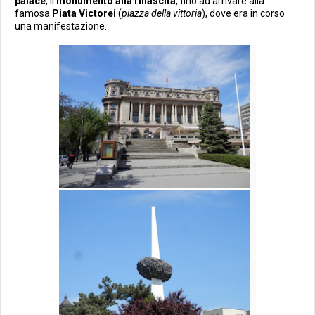
palace
, il
monumento alla rinascita
, fino ad arrivare alla
famosa
Piata Victorei
(
piazza della vittoria
), dove era in corso
una manifestazione.