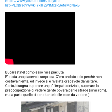
https://www.youtube.com/playlist?
list=PLCBrso9WwkFYxllF29NMxsRBeNrMpNakB
Bucarest nel complesso mi è piaciuta
.
E' stata una piacevole sorpresa. C'ero andato solo perchè non
costava niente, ed invece si è rivelata gradevole da visitare.
Certo, bisogna superare un po' l'impatto iniziale, superare la
preoccupazione di vedere gente povera per le strade (simil rom),
ma a parte quello ci sono tante belle cose da vedere :)