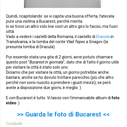
Quindi, ricapitolando: se vi capita una buona offerta, fatecela
pure una visitina a Bucarest, perchè merita.
Io se trovo un altro volo low cost un altro giro lo faccio, ma fuori
città.
Vado a vedere i castelli della Romania, il castello di
Dracula
in
Transilvania, e la tomba del conte
Vlad Tepes
a Snagov (la
presunta tomba di Dracula).
Pur essendo stata una gita di 2 giorni, avrei potuto chiamare
questo post "
Bucarest in giornata
", dato che di fatto il giorno utile
per visitare la città è stato solo uno.
Diciamo che per visitare la città, un giorno potrebbe anche
bastare, anche se ho dovuto trottare parecchio (più che altro
perchè non sono riuscito a prendere i giusti mezzi), se però
avete a disposizione due giorni, è meglio :)
E con Bucarest è tutto. Vi lascio con l'immancabile album di
foto
video
:)
>> Guarda le foto di Bucarest <<
Condividi