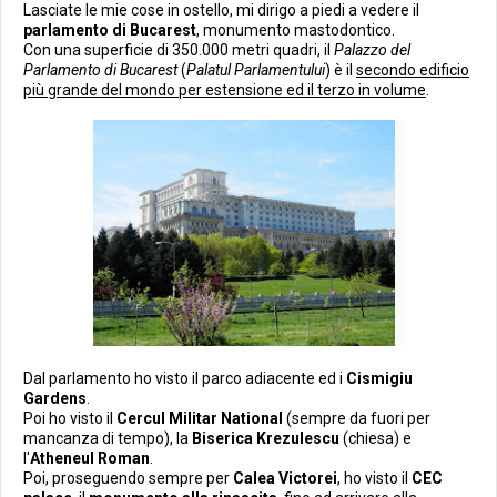
Lasciate le mie cose in ostello, mi dirigo a piedi a vedere il
parlamento di Bucarest
, monumento mastodontico.
Con una superficie di 350.000 metri quadri, il
Palazzo del
Parlamento di Bucarest
(
Palatul Parlamentului
) è il
secondo edificio
più grande del mondo per estensione ed il terzo in volume
.
Dal parlamento ho visto il parco adiacente ed i
Cismigiu
Gardens
.
Poi ho visto il
Cercul Militar National
(sempre da fuori per
mancanza di tempo), la
Biserica Krezulescu
(chiesa) e
l'
Atheneul Roman
.
Poi, proseguendo sempre per
Calea Victorei
, ho visto il
CEC