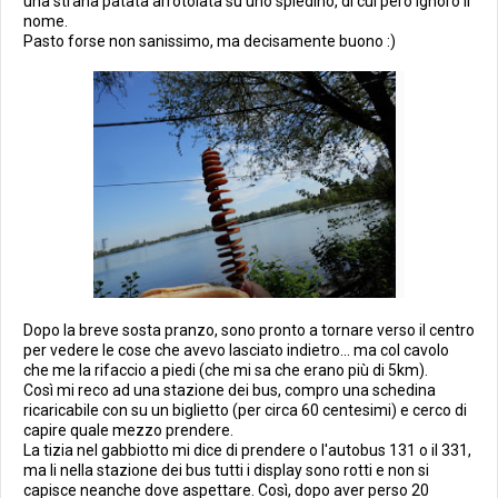
una strana patata arrotolata su uno spiedino, di cui però ignoro il
nome.
Pasto forse non sanissimo, ma decisamente buono :)
Dopo la breve sosta pranzo, sono pronto a tornare verso il centro
per vedere le cose che avevo lasciato indietro... ma col cavolo
che me la rifaccio a piedi (che mi sa che erano più di 5km).
Così mi reco ad una stazione dei bus, compro una schedina
ricaricabile con su un biglietto (per circa 60 centesimi) e cerco di
capire quale mezzo prendere.
La tizia nel gabbiotto mi dice di prendere o l'autobus 131 o il 331,
ma li nella stazione dei bus tutti i display sono rotti e non si
capisce neanche dove aspettare. Così, dopo aver perso 20