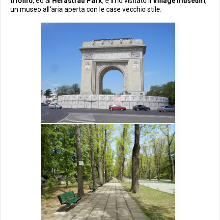
trionfo
, ed al
Herastrau Park
, e li ho visitato il
Village museum
,
un museo all'aria aperta con le case vecchio stile.