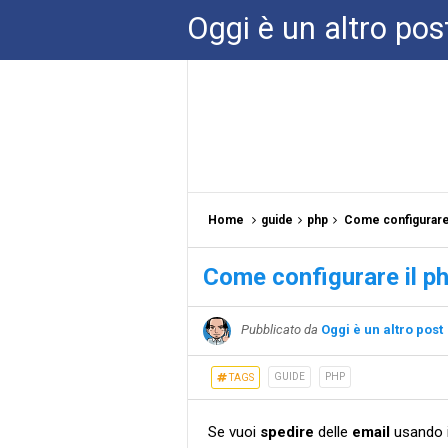
Oggi è un altro pos
Home
guide
php
Come configurare i
Come configurare il php
Pubblicato da
Oggi è un altro post
GUIDE
PHP
TAGS
Se vuoi
spedire
delle
email
usando 