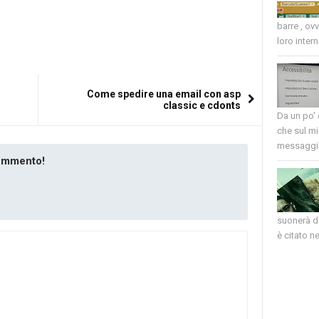
barre , ov
loro intern
Come spedire una email con asp
classic e cdonts
Da un po'
che sul mi
messaggio
commento!
suonerà di
è citato nel