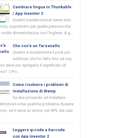
Cambiare lingua in Thunkable
/ App Inventor 2
Questo banale tutorial serve solo
novizi, soprattutto per quelle persone che
molta dimestichezza con l'inglese. A g...
Che cos'è un Tarzanello
Questo è sicuramente il post più
schifoso che ho fatto fino ad ora,
o deve pur spiegarlo il significato di
no? :) Pro...
Come risolvere i problemi di
installazione di Wamp
Se stai provando ad installare
indows e hai qualche problema durante
ione , se ti esce un errore, nel 99% dei casi
Leggere qrcode e barcode
con App Inventor 2