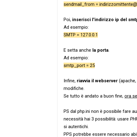
sendmail_from = indirizzomittente@
Poi,
inserisci l'indirizzo ip del sm
Ad esempio:
SMTP = 127.0.0.1
E setta anche
la porta
.
Ad esempio:
smtp_port = 25
Infine,
riavvia il webserver
(apache, 
modifiche.
Se tutto è andato a buon fine,
ora se
PS dal php.ini non è possibile fare au
necessità hai 3 possibilità: usare
PH
si autentichi.
PPS potrebbe essere necessario abilita