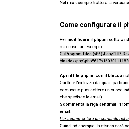
Nel mio esempio tratterò la version
Come configurare il ph
Per
modificare il php.ini
sotto win
mio caso, ad esempio:
C:\Program Files (x86)\EasyPHP-Dev
binaries\php\php5617x16030111183
Apri il file php.ini con il blocco
no
Quello è l'indirizzo dal quale partir
comunque puoi settere un nuovo indi
che spedisce le email).
Scommenta la riga sendmail_fro
email
.
Per scommentare un comando nel php.i
Quindi ad esempio, la stringa sarà co