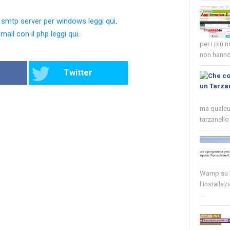
smtp server per windows leggi qui
.
ail con il php leggi qui
.
per i più 
non hanno 
Twitter
ma qualcun
tarzanello 
Wamp su W
l'installaz
...