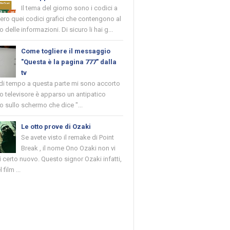
Il tema del giorno sono i codici a
vero quei codici grafici che contengono al
o delle informazioni. Di sicuro li hai g...
Come togliere il messaggio
"Questa è la pagina 777" dalla
tv
 di tempo a questa parte mi sono accorto
o televisore è apparso un antipatico
 sullo schermo che dice "...
Le otto prove di Ozaki
Se avete visto il remake di Point
Break , il nome Ono Ozaki non vi
 certo nuovo. Questo signor Ozaki infatti,
 film ...