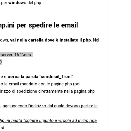
e per
windows
del php.
p.ini per spedire le email
dows,
vai nella cartella dove è installato il php
. Nel
server-16.1\eds-
0
te e
cerca la parola "sendmail_from"
.
anno le email mandate con le pagine php (poi
rizzo di spedizione direttamente nella pagina php
m
,
aggiungendo l'indirizzo dal quale devono partire le
ni basta togliere il punto e virgola ad inizio riga
.
sì: