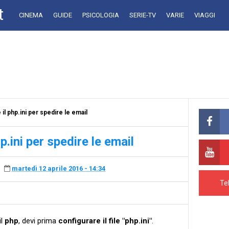
t
CINEMA
GUIDE
PSICOLOGIA
SERIE-TV
VARIE
VIAGGI
l php.ini per spedire le email
.ini per spedire le email
martedì 12 aprile 2016 - 14:34
Te
il
php
, devi prima
configurare il file "php.ini"
.