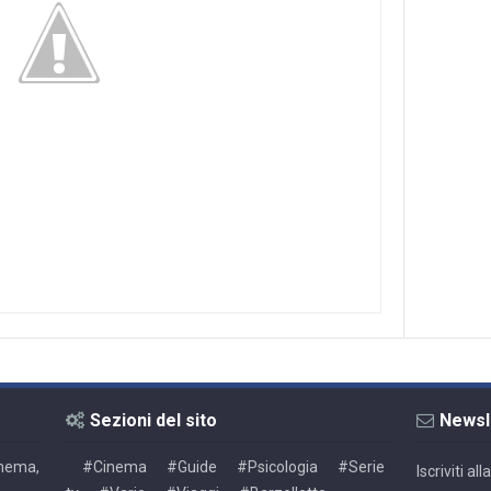
Sezioni del sito
Newsl
Cinema,
#Cinema
#Guide
#Psicologia
#Serie
Iscriviti a