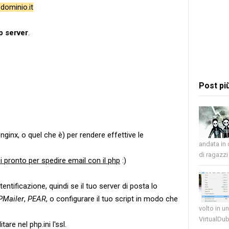
dominio.it
tp server
.
Post pi
nginx, o quel che è) per rendere effettive le
andata in
di ragazzi 
i pronto per spedire email con il php
:)
tentificazione, quindi se il tuo server di posta lo
PMailer
,
PEAR
, o configurare il tuo script in modo che
volto in u
VirtualDub
re nel php.ini l'ssl.