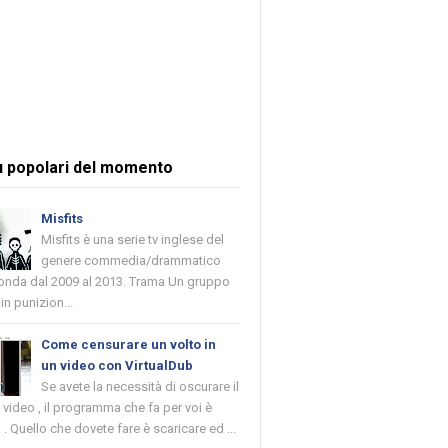
ù popolari del momento
Misfits
Misfits è una serie tv inglese del
genere commedia/drammatico
 onda dal 2009 al 2013. Trama Un gruppo
in punizion...
Come censurare un volto in
un video con VirtualDub
Se avete la necessità di oscurare il
n video , il programma che fa per voi è
 . Quello che dovete fare è scaricare ed ...