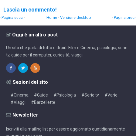
Lascia un commento!
‹Pagina succ
-
Home
-
Versione desktop
-
Pagina prec›
Oggi è un altro post
Un sito che parla di tutto e di più. Film e Cinema, psicologia, serie
tv, guide per il computer, curiosità, viaggi.
Sezioni del sito
#Cinema
#Guide
#Psicologia
#Serie tv
#Varie
#Viaggi
#Barzellette
Newsletter
Iscriviti alla mailing list per essere aggiornato quotidianamente