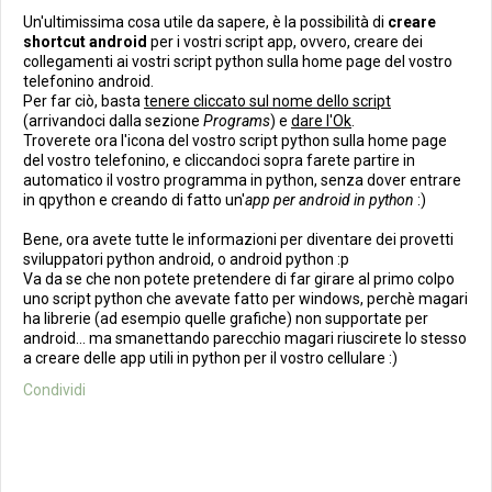
Un'ultimissima cosa utile da sapere, è la possibilità di
creare
shortcut android
per i vostri script app, ovvero, creare dei
collegamenti ai vostri script python sulla home page del vostro
telefonino android.
Per far ciò, basta
tenere cliccato sul nome dello script
(arrivandoci dalla sezione
Programs
) e
dare l'Ok
.
Troverete ora l'icona del vostro script python sulla home page
del vostro telefonino, e cliccandoci sopra farete partire in
automatico il vostro programma in python, senza dover entrare
in qpython e creando di fatto un'
app per android in python
:)
Bene, ora avete tutte le informazioni per diventare dei provetti
sviluppatori python android, o android python :p
Va da se che non potete pretendere di far girare al primo colpo
uno script python che avevate fatto per windows, perchè magari
ha librerie (ad esempio quelle grafiche) non supportate per
android... ma smanettando parecchio magari riuscirete lo stesso
a creare delle app utili in python per il vostro cellulare :)
Condividi