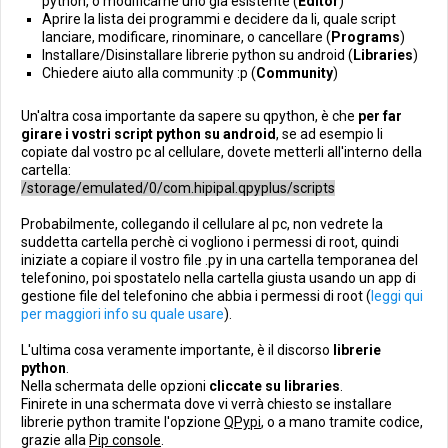
python, o modificarne uno già esistente (
Editor
)
Aprire la lista dei programmi e decidere da li, quale script
lanciare, modificare, rinominare, o cancellare (
Programs
)
Installare/Disinstallare librerie python su android (
Libraries
)
Chiedere aiuto alla community :p (
Community
)
Un'altra cosa importante da sapere su qpython, è che
per far
girare i vostri script python su android
, se ad esempio li
copiate dal vostro pc al cellulare, dovete metterli all'interno della
cartella:
/storage/emulated/0/com.hipipal.qpyplus/scripts
Probabilmente, collegando il cellulare al pc, non vedrete la
suddetta cartella perchè ci vogliono i permessi di root, quindi
iniziate a copiare il vostro file .py in una cartella temporanea del
telefonino, poi spostatelo nella cartella giusta usando un app di
gestione file del telefonino che abbia i permessi di root (
leggi qui
per maggiori info su quale usare
).
L'ultima cosa veramente importante, è il discorso
librerie
python
.
Nella schermata delle opzioni
cliccate su libraries
.
Finirete in una schermata dove vi verrà chiesto se installare
librerie python tramite l'opzione
QPypi
, o a mano tramite codice,
grazie alla
Pip console
.