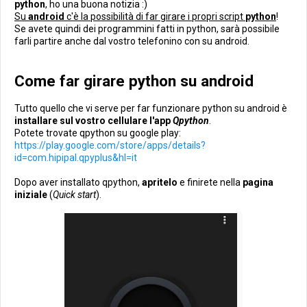
python
, ho una buona notizia :)
Su
android
c'è la possibilità di far girare i propri script
python
!
Se avete quindi dei programmini fatti in python, sarà possibile
farli partire anche dal vostro telefonino con su android.
Come far girare python su android
Tutto quello che vi serve per far funzionare python su android è
installare sul vostro cellulare l'app
Qpython
.
Potete trovate qpython su google play:
https://play.google.com/store/apps/details?
id=com.hipipal.qpyplus&hl=it
Dopo aver installato qpython,
apritelo
e finirete nella
pagina
iniziale
(
Quick start
).