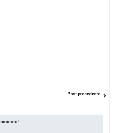
Post precedente
commento!