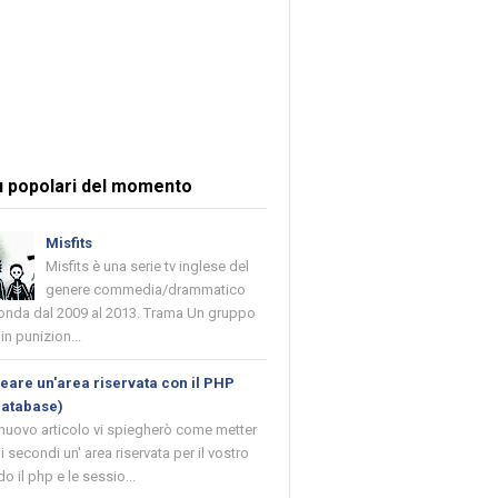
ù popolari del momento
Misfits
Misfits è una serie tv inglese del
genere commedia/drammatico
 onda dal 2009 al 2013. Trama Un gruppo
in punizion...
are un'area riservata con il PHP
database)
 nuovo articolo vi spiegherò come metter
i secondi un' area riservata per il vostro
o il php e le sessio...