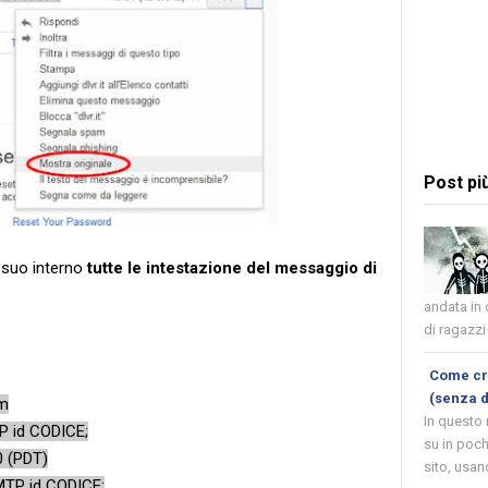
Post pi
 suo interno
tutte le intestazione del messaggio di
andata in
di ragazzi 
Come cre
(senza 
om
In questo
P id CODICE;
su in poch
 (PDT)
sito, usand
MTP id CODICE;