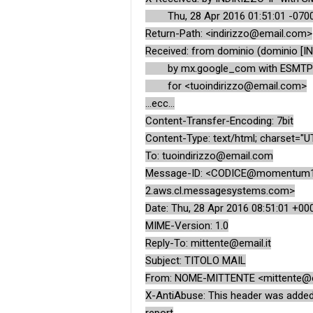
Thu, 28 Apr 2016 01:51:01 -0700
Return-Path: <indirizzo@email.com>
Received: from dominio (dominio [I
by mx.google_com with ESMTPS
for <tuoindirizzo@email.com>
...ecc...
Content-Transfer-Encoding: 7bit
Content-Type: text/html; charset="U
To: tuoindirizzo@email.com
Message-ID: <CODICE@momentum1.
2.aws.cl.messagesystems.com>
Date: Thu, 28 Apr 2016 08:51:01 +00
MIME-Version: 1.0
Reply-To: mittente@email.it
Subject: TITOLO MAIL
From: NOME-MITTENTE <mittente@em
X-AntiAbuse: This header was added 