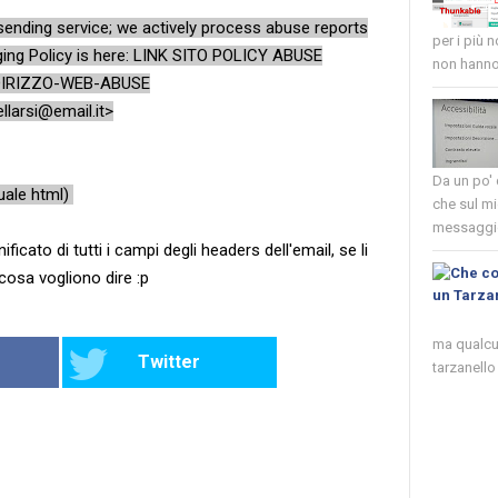
sending service; we actively process abuse reports
per i più 
ing Policy is here: LINK SITO POLICY ABUSE
non hanno 
INDIRIZZO-WEB-ABUSE
llarsi@email.it
>
Da un po'
ale html)
che sul mi
messaggio
ficato di tutti i campi degli headers dell'email, se li
cosa vogliono dire :p
ma qualcun
Twitter
tarzanello 