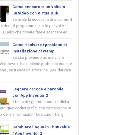
Come censurare un volto in
un video con VirtualDub
Se avete la necessità di oscurare il
n video , il programma che fa per voi è
 . Quello che dovete fare è scaricare ed ...
Come risolvere i problemi di
installazione di Wamp
Se stai provando ad installare
indows e hai qualche problema durante
ione , se ti esce un errore, nel 99% dei casi
Leggere qrcode e barcode
con App Inventor 2
Il tema del giorno sono i codici a
vero quei codici grafici che contengono al
o delle informazioni. Di sicuro li hai g...
Cambiare lingua in Thunkable
/ App Inventor 2