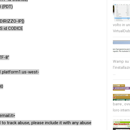
 (PDT)
NDIRIZZO-IP])
volto in u
 id CODICE
VirtualDub
TF-8"
Wamp su W
l'installaz
platform1.us-west-
...
00
barre , ov
loro intern
ail.it>
to track abuse, please include it with any abuse