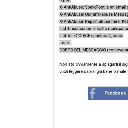
report
X-AntiAbuse: SparkPost is an email 
X-AntiAbuse: Our anti-abuse Messag
X-AntiAbuse: Report abuse here: 
List-Unsubscribe: <mailto:mailxcance
List-Id: <CODICE.sparkpost_com>
...ecc...
CORPO DEL MESSAGGIO (con eventu
Non sto ovviamente a spiegarti il signi
vuoli leggere saprai già bene o male 
Facebook