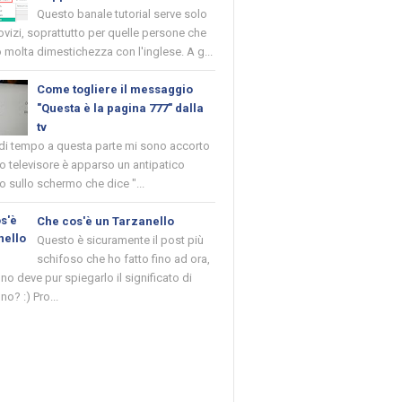
Questo banale tutorial serve solo
novizi, soprattutto per quelle persone che
molta dimestichezza con l'inglese. A g...
Come togliere il messaggio
"Questa è la pagina 777" dalla
tv
 di tempo a questa parte mi sono accorto
o televisore è apparso un antipatico
 sullo schermo che dice "...
Che cos'è un Tarzanello
Questo è sicuramente il post più
schifoso che ho fatto fino ad ora,
o deve pur spiegarlo il significato di
no? :) Pro...