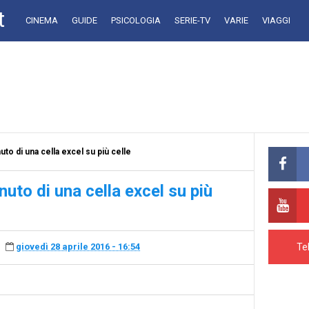
t
CINEMA
GUIDE
PSICOLOGIA
SERIE-TV
VARIE
VIAGGI
to di una cella excel su più celle
uto di una cella excel su più
Te
giovedì 28 aprile 2016 - 16:54