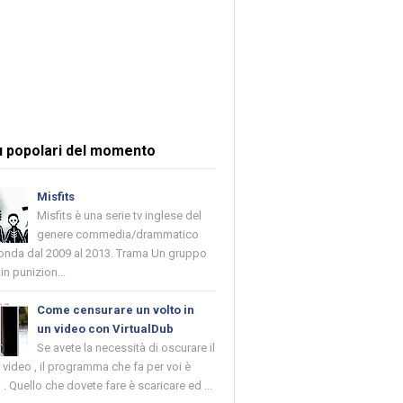
ù popolari del momento
Misfits
Misfits è una serie tv inglese del
genere commedia/drammatico
 onda dal 2009 al 2013. Trama Un gruppo
in punizion...
Come censurare un volto in
un video con VirtualDub
Se avete la necessità di oscurare il
n video , il programma che fa per voi è
 . Quello che dovete fare è scaricare ed ...