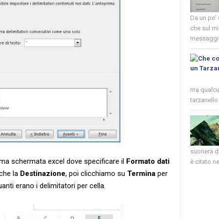
Da un po'
che sul mi
messaggio
ma qualcun
tarzanello 
suonerà di
ltima schermata excel dove specificare il
Formato dati
è citato nel
che la
Destinazione
, poi clicchiamo su
Termina
per
nti erano i delimitatori per cella.