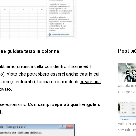
Post pi
ne guidata testo in colonne
.
bbiamo un'unica cella con dentro il nome ed il
o). Visto che potrebbero esserci anche casi in cui
nomi (o entrambi), facciamo in modo di
creare una
andata in
rovato
.
di ragazzi 
 selezioniamo
Con campi separati quali virgole o
ti
.
volto in u
VirtualDub