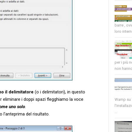
barre , ov
loro intern
per i più 
non hanno 
o il delimitatore
(o i delimitatori), in questo
er eliminare i doppi spazi flegghiamo la voce
Wamp su W
l'installaz
come uno solo
.
...
 l'anteprima del risultato.