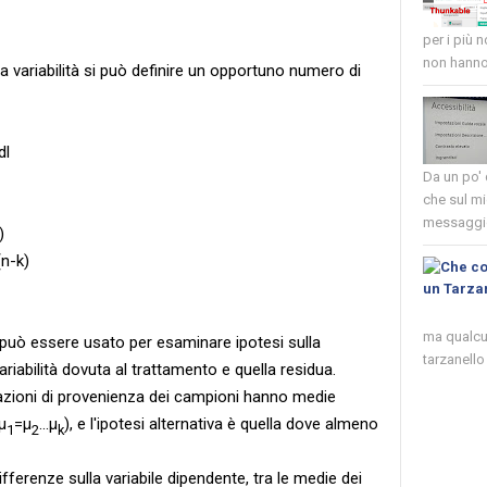
per i più 
non hanno 
a variabilità si può definire un opportuno numero di
dl
Da un po'
che sul mi
messaggio
)
(n-k)
ma qualcun
può essere usato per esaminare ipotesi sulla
tarzanello 
 variabilità dovuta al trattamento e quella residua.
olazioni di provenienza dei campioni hanno medie
 µ
=µ
...µ
), e l'ipotesi alternativa è quella dove almeno
1
2
k
differenze sulla variabile dipendente, tra le medie dei