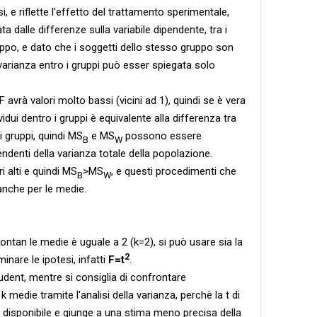
i, e riflette l'effetto del trattamento sperimentale,
ta dalle differenze sulla variabile dipendente, tra i
uppo, e dato che i soggetti dello stesso gruppo son
varianza entro i gruppi può esser spiegata solo
 F avrà valori molto bassi (vicini ad 1), quindi se è vera
dividui dentro i gruppi è equivalente alla differenza tra
i gruppi, quindi MS
e MS
possono essere
B
W
endenti della varianza totale della popolazione.
ori alti e quindi MS
>MS
, e questi procedimenti che
B
W
anche per le medie.
ontan le medie è uguale a 2 (k=2), si può usare sia la
2
minare le ipotesi, infatti
F=t
.
tudent, mentre si consiglia di confrontare
 medie tramite l'analisi della varianza, perchè la t di
 disponibile e giunge a una stima meno precisa della