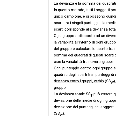
La devianza è la somma dei quadrati 
In questo metodo, tutti i soggetti 
unico campione, e si possono quindi
scarti tra i singoli punteggi e la me
scarti corrisponde alla
devianza tota
Ogni gruppo sottoposto ad un divers
la variabilità all'interno di ogni gru
del gruppo e calcolare lo scarto tra 
somma dei quadrati di questi scarti 
cioè la variabilità tra i diversi gruppi.
Ogni punteggio dentro ogni gruppo s
quadrati degli scarti tra i punteggi d
devianza entro i gruppi, within
(SS
)
W
gruppo.
La devianza totale SS
può essere qu
T
deviazione delle medie di ogni grupp
deviazione dei punteggi dei soggetti 
(SS
).
W