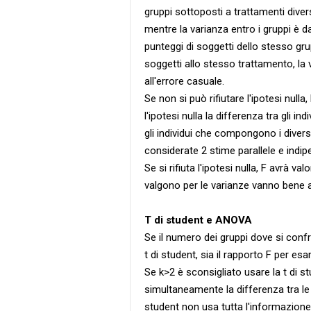
gruppi sottoposti a trattamenti divers
mentre la varianza entro i gruppi è da
punteggi di soggetti dello stesso gr
soggetti allo stesso trattamento, la 
all'errore casuale.
Se non si può rifiutare l'ipotesi nulla,
l'ipotesi nulla la differenza tra gli in
gli individui che compongono i divers
considerate 2 stime parallele e indip
Se si rifiuta l'ipotesi nulla, F avrà val
valgono per le varianze vanno bene 
T di student e ANOVA
Se il numero dei gruppi dove si confr
t di student, sia il rapporto F per esa
Se k>2 è sconsigliato usare la t di s
simultaneamente la differenza tra le k
student non usa tutta l'informazione