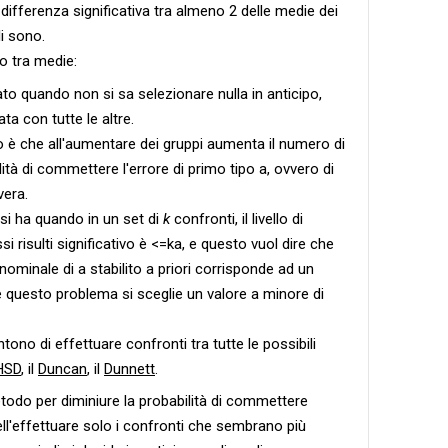
a differenza significativa tra almeno 2 delle medie dei
i sono.
o tra medie:
to quando non si sa selezionare nulla in anticipo,
a con tutte le altre.
è che all'aumentare dei gruppi aumenta il numero di
ità di commettere l'errore di primo tipo a, ovvero di
vera.
si ha quando in un set di
k
confronti, il livello di
i risulti significativo è <=ka, e questo vuol dire che
o nominale di a stabilito a priori corrisponde ad un
vere questo problema si sceglie un valore a minore di
ono di effettuare confronti tra tutte le possibili
HSD
, il
Duncan
, il
Dunnett
.
etodo per diminiure la probabilità di commettere
nell'effettuare solo i confronti che sembrano più