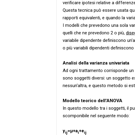
verificare ipotesi relative a differenz
Questa tecnica può essere usata quan
rapporti equivalenti, e quando la var
I modelli che prevedono una sola var
quelli che ne prevedono 2 o più,
diseg
variabile dipendente definiscono un'a
o più variabili dipendenti definiscono
Analisi della varianza univariata
Ad ogni trattamento corrisponde un d
sono soggetti diversi: un soggetto 
nessun'altra, e questo metodo si este
Modello teorico dell'ANOVA
In questo modello tra i soggetti, il p
scomponibile nel seguente modo:
y
=µ+a
+e
ij
i
ij