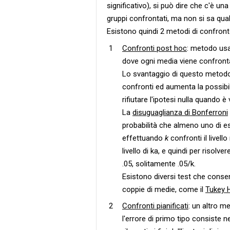
significativo), si può dire che c'è un
gruppi confrontati, ma non si sa qual
Esistono quindi 2 metodi di confront
Confronti post hoc
: metodo usa
dove ogni media viene confrontat
Lo svantaggio di questo metodo 
confronti ed aumenta la possibil
rifiutare l'ipotesi nulla quando è 
La
disuguaglianza di Bonferroni
probabilità che almeno uno di ess
effettuando
k
confronti il livell
livello di ka, e quindi per risol
.05, solitamente .05/k.
Esistono diversi test che consent
coppie di medie, come il
Tukey 
Confronti pianificati
: un altro m
l'errore di primo tipo consiste 