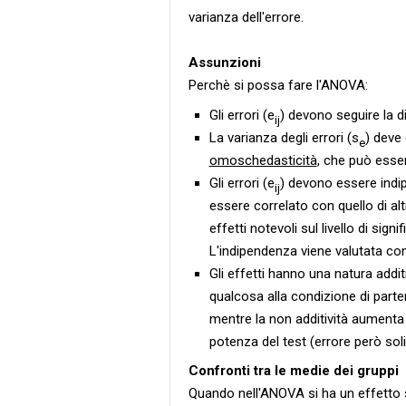
varianza dell'errore.
Assunzioni
Perchè si possa fare l'ANOVA:
Gli errori (e
) devono seguire la 
ij
La varianza degli errori (s
) deve
e
omoschedasticità
, che può esser
Gli errori (e
) devono essere indip
ij
essere correlato con quello di al
effetti notevoli sul livello di signi
L'indipendenza viene valutata con
Gli effetti hanno una natura addit
qualcosa alla condizione di parten
mentre la non additività aumenta
potenza del test (errore però sol
Confronti tra le medie dei gruppi
Quando nell'ANOVA si ha un effetto si