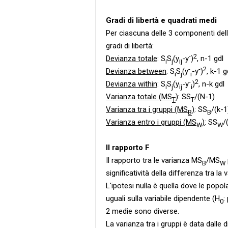
Gradi di libertà e quadrati medi
Per ciascuna delle 3 componenti dell
gradi di libertà:
-
2
Devianza totale
: S
S
(y
-y
)
, n-1 gdl
i
j
ij
-
-
2
Devianza between
: S
S
(y
-y
)
, k-1 g
i
j
i
-
2
Devianza within
: S
S
(y
-y
)
, n-k gdl
i
j
ij
i
Varianza totale (MS
)
: SS
/(N-1)
T
T
Varianza tra i gruppi (MS
)
: SS
/(k-1
B
B
Varianza entro i gruppi (MS
)
: SS
/
W
W
Il rapporto F
Il rapporto tra le varianza MS
/MS
B
W
significatività della differenza tra la
L'ipotesi nulla è quella dove le pop
uguali sulla variabile dipendente (H
:
0
2 medie sono diverse.
La varianza tra i gruppi è data dalle 