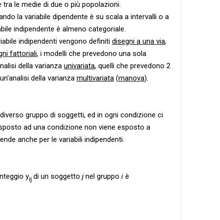
e tra le medie di due o più popolazioni.
do la variabile dipendente è su scala a intervalli o a
iabile indipendente è almeno categoriale.
iabile indipendenti vengono definiti
disegni a una via
,
ni fattoriali
, i modelli che prevedono una sola
nalisi della varianza
univariata
, quelli che prevedono 2
 un'analisi della varianza
multivariata
(
manova
).
iverso gruppo di soggetti, ed in ogni condizione ci
esposto ad una condizione non viene esposto a
nde anche per le variabili indipendenti.
unteggio y
di un soggetto
j
nel gruppo
i
è
ij