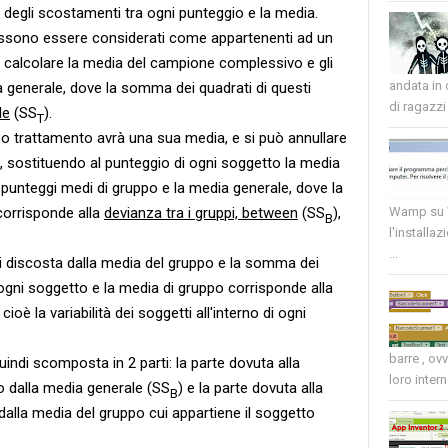
degli scostamenti tra ogni punteggio e la media.
possono essere considerati come appartenenti ad un
 calcolare la media del campione complessivo e gli
andata in
dia generale, dove la somma dei quadrati di questi
di ragazzi 
le
(SS
).
T
o trattamento avrà una sua media, e si può annullare
ppo, sostituendo al punteggio di ogni soggetto la media
i punteggi medi di gruppo e la media generale, dove la
corrisponde alla
devianza tra i gruppi, between
(SS
),
Wamp su W
B
l'installaz
...
i discosta dalla media del gruppo e la somma dei
i ogni soggetto e la media di gruppo corrisponde alla
, cioè la variabilità dei soggetti all'interno di ogni
barre , ov
indi scomposta in 2 parti: la parte dovuta alla
loro intern
o dalla media generale (SS
) e la parte dovuta alla
B
dalla media del gruppo cui appartiene il soggetto