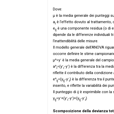
Dove:
µ è la media generale dei punteggi s
a
è l'effetto dovuto al trattamento, 
i
e
è una componente residua (o di er
ij
dipende da le differenze individuali tr
l'inattendibilità delle misure.
Il modello generale dell'ANOVA rigua
occorre definire le stime campionari
-
µ^=y
è la media generale del campi
-
-
a^
=(y
-y
) è la differenza tra la me
i
i
riflette il contributo della condizione
-
e^
=(y
-y
) è la differenza tra il pu
ij
ij
i
inserito, e riflette la variabilità dei p
Il punteggio di
ij
è esprimibile con la
-
-
-
-
y
=y
+(y
-y
)+(y
-y
)
ij
i
ij
i
Scomposizione della devianza tot