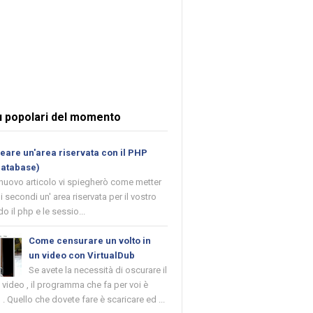
ù popolari del momento
are un'area riservata con il PHP
database)
 nuovo articolo vi spiegherò come metter
i secondi un' area riservata per il vostro
o il php e le sessio...
Come censurare un volto in
un video con VirtualDub
Se avete la necessità di oscurare il
n video , il programma che fa per voi è
 . Quello che dovete fare è scaricare ed ...