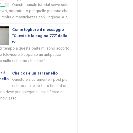
Questo banale tutorial serve solo
novizi, soprattutto per quelle persone che
molta dimestichezza con l'inglese. A g...
Come togliere il messaggio
"Questa è la pagina 777" dalla
tv
 di tempo a questa parte mi sono accorto
o televisore è apparso un antipatico
 sullo schermo che dice "...
Che cos'è un Tarzanello
Questo è sicuramente il post più
schifoso che ho fatto fino ad ora,
o deve pur spiegarlo il significato di
no? :) Pro...