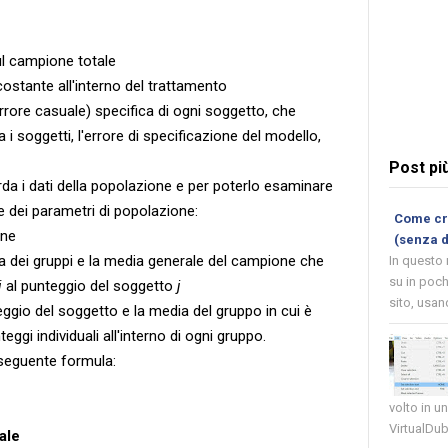
ul campione totale
costante all'interno del trattamento
rore casuale) specifica di ogni soggetto, che
a i soggetti, l'errore di specificazione del modello,
Post pi
rda i dati della popolazione e per poterlo esaminare
e dei parametri di popolazione:
Come cre
one
(senza 
dia dei gruppi e la media generale del campione che
In questo
su in poch
i
al punteggio del soggetto
j
sito, usand
nteggio del soggetto e la media del gruppo in cui è
unteggi individuali all'interno di ogni gruppo.
 seguente formula:
volto in u
VirtualDub
ale