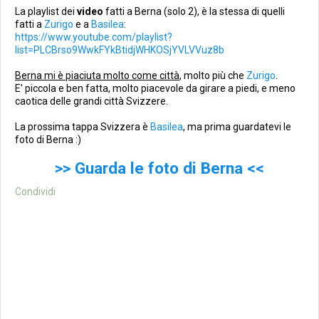
La playlist dei
video
fatti a Berna (solo 2), è la stessa di quelli
fatti a
Zurigo
e a
Basilea
:
https://www.youtube.com/playlist?
list=PLCBrso9WwkFYkBtidjWHKOSjYVLVVuz8b
Berna mi è piaciuta molto come città
, molto più che
Zurigo
.
E' piccola e ben fatta, molto piacevole da girare a piedi, e meno
caotica delle grandi città Svizzere.
La prossima tappa Svizzera è
Basilea
, ma prima guardatevi le
foto di Berna :)
>> Guarda le foto di Berna <<
Condividi