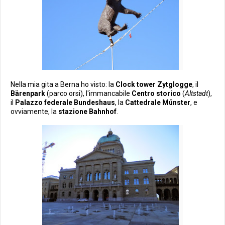
Nella mia gita a Berna ho visto: la
Clock tower Zytglogge
, il
Bärenpark
(parco orsi), l'immancabile
Centro storico
(
Altstadt
),
il
Palazzo federale Bundeshaus
, la
Cattedrale Münster
, e
ovviamente, la
stazione Bahnhof
.