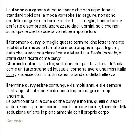
Le
donne curvy
sono dunque donne che non rispettano gli
standard tipici che la moda vorrebbe far seguire, non sono
modelle magre e con forme perfette... o meglio, hanno forme
perfette e sempre più apprezzate dagli uomini, solo che non
sono quelle che la società vorrebbe imporre loro.
Il fenomeno
curvy
, o meglio questo termine, che letteralmente
vuol dire
formoso
, è tornato di moda proprio in questi giorni,
dato che la seconda classificata a Miss Italia,
Paola Torrente
, è
stata classificata come
curvy
.
Gli articoli online tra l'altro, sottolineano questa vittoria di Paola
come un fatto strano ed inusuale, come se avere una
miss italia
curvy
andasse contro tutti i canoni standard della bellezza.
Il termine
curvy
esiste comunque da molti anni, e si è sempre
contrapposto al modello di donna troppo magra e troppo
anonima.
Le particolarità di alcune donne curvy è inoltre, quella di saper
sedurre con il proprio corpo e con le proprie forme, facendo della
seduzione un'arte in piena armonia con il proprio corpo.
Condividi