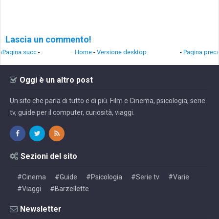
Lascia un commento!
‹Pagina succ
-
Home
-
Versione desktop
-
Pagina prec›
Oggi è un altro post
Un sito che parla di tutto e di più. Film e Cinema, psicologia, serie
tv, guide per il computer, curiosità, viaggi.
Sezioni del sito
#Cinema
#Guide
#Psicologia
#Serie tv
#Varie
#Viaggi
#Barzellette
Newsletter