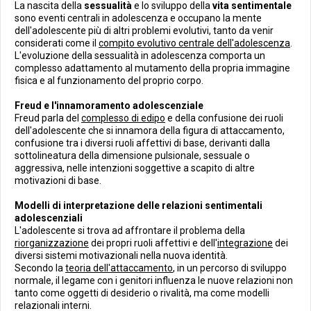
La nascita della
sessualità
e lo sviluppo della
vita sentimentale
sono eventi centrali in adolescenza e occupano la mente
dell'adolescente più di altri problemi evolutivi, tanto da venir
considerati come il
compito evolutivo centrale dell'adolescenza
.
L'evoluzione della sessualità in adolescenza comporta un
complesso adattamento al mutamento della propria immagine
fisica e al funzionamento del proprio corpo.
Freud e l'innamoramento adolescenziale
Freud parla del
complesso di edipo
e della confusione dei ruoli
dell'adolescente che si innamora della figura di attaccamento,
confusione tra i diversi ruoli affettivi di base, derivanti dalla
sottolineatura della dimensione pulsionale, sessuale o
aggressiva, nelle intenzioni soggettive a scapito di altre
motivazioni di base.
Modelli di interpretazione delle relazioni sentimentali
adolescenziali
L'adolescente si trova ad affrontare il problema della
riorganizzazione
dei propri ruoli affettivi e dell'
integrazione
dei
diversi sistemi motivazionali nella nuova identità.
Secondo la
teoria dell'attaccamento
, in un percorso di sviluppo
normale, il legame con i genitori influenza le nuove relazioni non
tanto come oggetti di desiderio o rivalità, ma come modelli
relazionali interni.