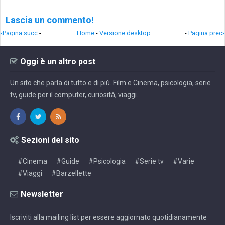
Lascia un commento!
‹Pagina succ
-
Home
-
Versione desktop
-
Pagina prec›
Oggi è un altro post
Un sito che parla di tutto e di più. Film e Cinema, psicologia, serie
tv, guide per il computer, curiosità, viaggi.
Sezioni del sito
#Cinema
#Guide
#Psicologia
#Serie tv
#Varie
#Viaggi
#Barzellette
Newsletter
Iscriviti alla mailing list per essere aggiornato quotidianamente