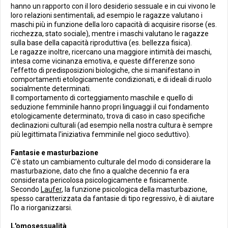
hanno un rapporto con il loro desiderio sessuale e in cui vivono le
loro relazioni sentimentali, ad esempio le ragazze valutano i
maschi più in funzione della loro capacità di acquisire risorse (es.
ricchezza, stato sociale), mentre i maschi valutano le ragazze
sulla base della capacità riproduttiva (es. bellezza fisica).
Le ragazze inoltre, ricercano una maggiore intimità dei maschi,
intesa come vicinanza emotiva, e queste differenze sono
l'effetto di predisposizioni biologiche, che si manifestano in
comportamenti etologicamente condizionati, e di ideali di ruolo
socialmente determinati.
Il comportamento di corteggiamento maschile e quello di
seduzione femminile hanno propri linguaggi il cui fondamento
etologicamente determinato, trova di caso in caso specifiche
declinazioni culturali (ad esempio nella nostra cultura è sempre
più legittimata l'iniziativa femminile nel gioco seduttivo).
Fantasie e masturbazione
C'è stato un cambiamento culturale del modo di considerare la
masturbazione, dato che fino a qualche decennio fa era
considerata pericolosa psicologicamente e fisicamente.
Secondo
Laufer
, la funzione psicologica della masturbazione,
spesso caratterizzata da fantasie di tipo regressivo, è di aiutare
l'Io a riorganizzarsi.
L'omosessualità