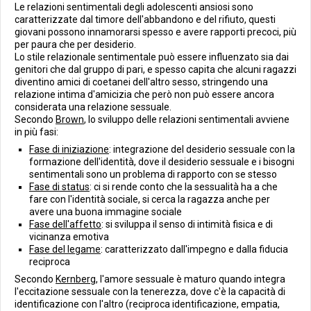
Le relazioni sentimentali degli adolescenti ansiosi sono
caratterizzate dal timore dell'abbandono e del rifiuto, questi
giovani possono innamorarsi spesso e avere rapporti precoci, più
per paura che per desiderio.
Lo stile relazionale sentimentale può essere influenzato sia dai
genitori che dal gruppo di pari, e spesso capita che alcuni ragazzi
diventino amici di coetanei dell'altro sesso, stringendo una
relazione intima d'amicizia che però non può essere ancora
considerata una relazione sessuale.
Secondo
Brown
, lo sviluppo delle relazioni sentimentali avviene
in più fasi:
Fase di iniziazione
: integrazione del desiderio sessuale con la
formazione dell'identità, dove il desiderio sessuale e i bisogni
sentimentali sono un problema di rapporto con se stesso
Fase di status
: ci si rende conto che la sessualità ha a che
fare con l'identità sociale, si cerca la ragazza anche per
avere una buona immagine sociale
Fase dell'affetto
: si sviluppa il senso di intimità fisica e di
vicinanza emotiva
Fase del legame
: caratterizzato dall'impegno e dalla fiducia
reciproca
Secondo
Kernberg
, l'amore sessuale è maturo quando integra
l'eccitazione sessuale con la tenerezza, dove c'è la capacità di
identificazione con l'altro (reciproca identificazione, empatia,