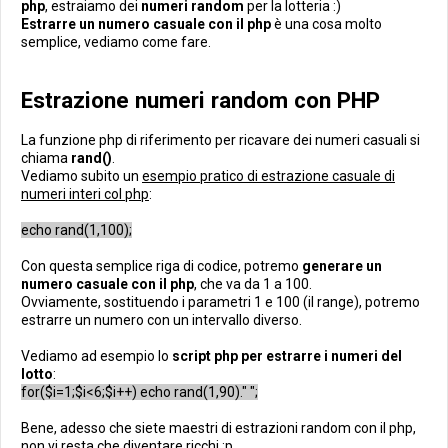
php
, estraiamo dei
numeri random
per la lotteria :)
Estrarre un numero casuale con il php
è una cosa molto
semplice, vediamo come fare.
Estrazione numeri random con PHP
La funzione php di riferimento per ricavare dei numeri casuali si
chiama
rand()
.
Vediamo subito un
esempio pratico di estrazione casuale di
numeri interi col php
:
echo rand(1,100);
Con questa semplice riga di codice, potremo
generare un
numero casuale con il php
, che va da 1 a 100.
Ovviamente, sostituendo i parametri 1 e 100 (il range), potremo
estrarre un numero con un intervallo diverso.
Vediamo ad esempio lo
script php per estrarre i numeri del
lotto
:
for($i=1;$i<6;$i++) echo rand(1,90)." ";
Bene, adesso che siete maestri di estrazioni random con il php,
non vi resta che diventare ricchi :p