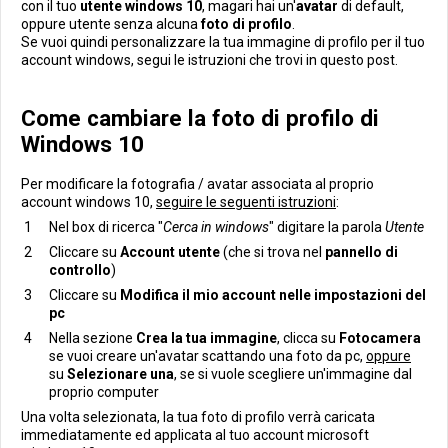
con il tuo
utente windows 10
, magari hai un'
avatar
di default,
oppure utente senza alcuna
foto di profilo
.
Se vuoi quindi personalizzare la tua immagine di profilo per il tuo
account windows, segui le istruzioni che trovi in questo post.
Come cambiare la foto di profilo di
Windows 10
Per modificare la fotografia / avatar associata al proprio
account windows 10,
seguire le seguenti istruzioni
:
Nel box di ricerca "
Cerca in windows
" digitare la parola
Utente
Cliccare su
Account utente
(che si trova nel
pannello di
controllo
)
Cliccare su
Modifica il mio account nelle impostazioni del
pc
Nella sezione
Crea la tua immagine
, clicca su
Fotocamera
se vuoi creare un'avatar scattando una foto da pc,
oppure
su
Selezionare una
, se si vuole scegliere un'immagine dal
proprio computer
Una volta selezionata, la tua foto di profilo verrà caricata
immediatamente ed applicata al tuo account microsoft