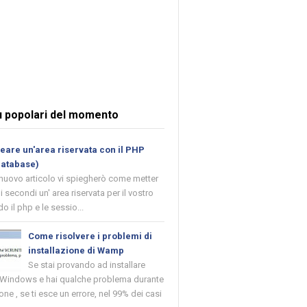
ù popolari del momento
are un'area riservata con il PHP
database)
 nuovo articolo vi spiegherò come metter
i secondi un' area riservata per il vostro
o il php e le sessio...
Come risolvere i problemi di
installazione di Wamp
Se stai provando ad installare
indows e hai qualche problema durante
ione , se ti esce un errore, nel 99% dei casi