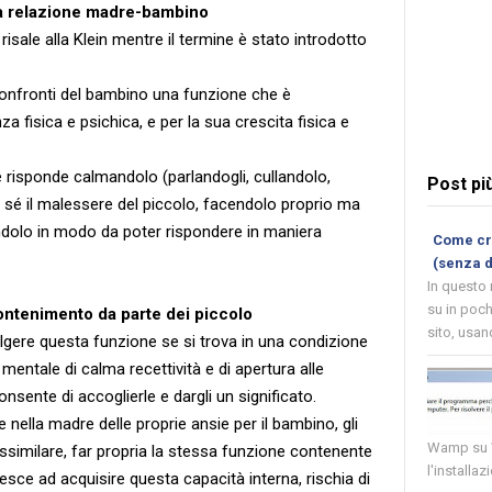
la relazione madre-bambino
isale alla Klein mentre il termine è stato introdotto
confronti del bambino una funzione che è
 fisica e psichica, e per la sua crescita fisica e
 risponde calmandolo (parlandogli, cullandolo,
Post pi
di sé il malessere del piccolo, facendolo proprio ma
olo in modo da poter rispondere in maniera
Come cre
(senza 
In questo
su in poch
contenimento da parte dei piccolo
sito, usand
lgere questa funzione se si trova in una condizione
 mentale di calma recettività e di apertura alle
sente di accoglierle e dargli un significato.
nella madre delle proprie ansie per il bambino, gli
Wamp su W
assimilare, far propria la stessa funzione contenente
l'installaz
esce ad acquisire questa capacità interna, rischia di