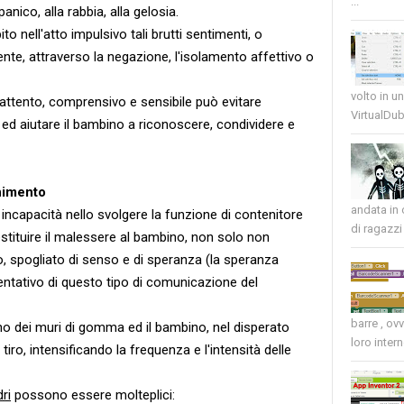
...
anico, alla rabbia, alla gelosia.
o nell'atto impulsivo tali brutti sentimenti, o
nte, attraverso la negazione, l'isolamento affettivo o
volto in u
 attento, comprensivo e sensibile può evitare
VirtualDub
i ed aiutare il bambino a riconoscere, condividere e
enimento
andata in
 o incapacità nello svolgere la funzione di contenitore
di ragazzi 
estituire il malessere al bambino, non solo non
o, spogliato di senso e di speranza (la speranza
tativo di questo tipo di comunicazione del
barre , ov
o dei muri di gomma ed il bambino, nel disperato
loro intern
 tiro, intensificando la frequenza e l'intensità delle
ri
possono essere molteplici: