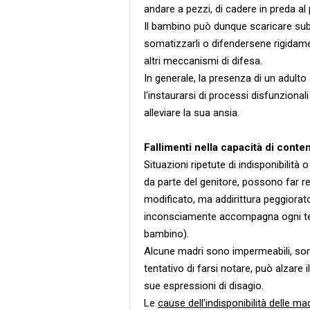
andare a pezzi, di cadere in preda al p
Il bambino può dunque scaricare subit
somatizzarli o difendersene rigidame
altri meccanismi di difesa.
In generale, la presenza di un adulto
l'instaurarsi di processi disfunzional
alleviare la sua ansia.
Fallimenti nella capacità di cont
Situazioni ripetute di indisponibilità
da parte del genitore, possono far r
modificato, ma addirittura peggiorat
inconsciamente accompagna ogni ten
bambino).
Alcune madri sono impermeabili, son
tentativo di farsi notare, può alzare il
sue espressioni di disagio.
Le
cause dell'indisponibilità delle mad