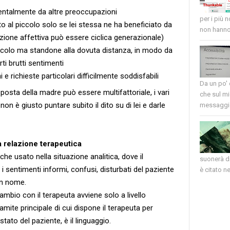
ntalmente da altre preoccupazioni
per i più 
 al piccolo solo se lei stessa ne ha beneficiato da
non hanno 
zione affettiva può essere ciclica generazionale)
iccolo ma standone alla dovuta distanza, in modo da
ti brutti sentimenti
e richieste particolari difficilmente soddisfabili
Da un po'
osta della madre può essere multifattoriale, i vari
che sul mi
non è giusto puntare subito il dito su di lei e darle
messaggio
 relazione terapeutica
he usato nella situazione analitica, dove il
suonerà di
 sentimenti informi, confusi, disturbati del paziente
è citato nel
un nome.
mbio con il terapeuta avviene solo a livello
ramite principale di cui dispone il terapeuta per
tato del paziente, è il linguaggio.