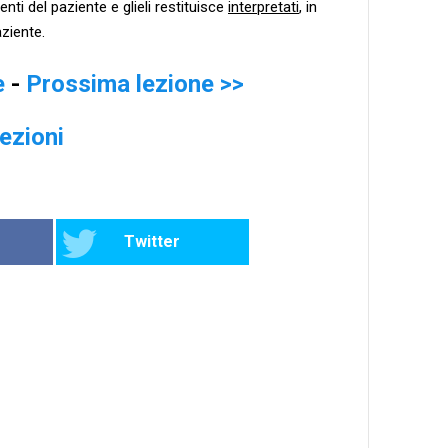
nti del paziente e glieli restituisce
interpretati
, in
ziente.
e
-
Prossima lezione >>
lezioni
Twitter