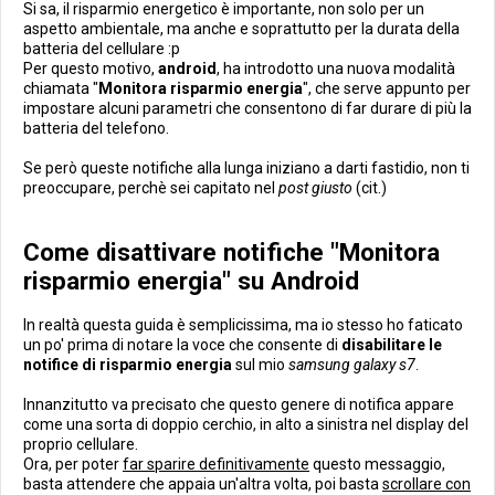
Si sa, il risparmio energetico è importante, non solo per un
aspetto ambientale, ma anche e soprattutto per la durata della
batteria del cellulare :p
Per questo motivo,
android
, ha introdotto una nuova modalità
chiamata "
Monitora risparmio energia
", che serve appunto per
impostare alcuni parametri che consentono di far durare di più la
batteria del telefono.
Se però queste notifiche alla lunga iniziano a darti fastidio, non ti
preoccupare, perchè sei capitato nel
post giusto
(cit.)
Come disattivare notifiche "Monitora
risparmio energia" su Android
In realtà questa guida è semplicissima, ma io stesso ho faticato
un po' prima di notare la voce che consente di
disabilitare le
notifice di risparmio energia
sul mio
samsung galaxy s7
.
Innanzitutto va precisato che questo genere di notifica appare
come una sorta di doppio cerchio, in alto a sinistra nel display del
proprio cellulare.
Ora, per poter
far sparire definitivamente
questo messaggio,
basta attendere che appaia un'altra volta, poi basta
scrollare con