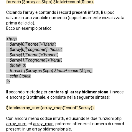
foreach ($array as $tipo) $totali+=count($tipo);
Ciclando l'array e contando i record presenti infatti, li si può
salvare in una variabile numerica (opportunamente inizializzata
prima del ciclo).
Ecco un esempio pratico:
<?php
$array[0]["nome"]="Mario";
$array[0]["cognome"]="Rossi";
$array[1]["nome"]="Franco";
$array[1]["cognome"]="Verdi";
$totali=0;
foreach ($array as $tipo) $totali+=count($tipo);
echo $totali;
?>
Il secondo metodo per
contare gli array bidimensionali
invece,
è ancora più ottimale, e consiste nella seguente sintassi:
$totali=array_sum(array_map("count",$array));
Con ancora meno codice infatti, ed usando le due funzioni php
array_sum
ed
array_map
, potremo ottenere il numero di record
presenti in un array bidimensionale.