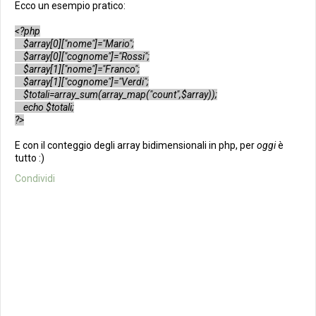
Ecco un esempio pratico:
<?php
$array[0]["nome"]="Mario";
$array[0]["cognome"]="Rossi";
$array[1]["nome"]="Franco";
$array[1]["cognome"]="Verdi";
$totali=array_sum(array_map("count",$array));
echo $totali;
?>
E con il conteggio degli array bidimensionali in php, per
oggi
è
tutto :)
Condividi