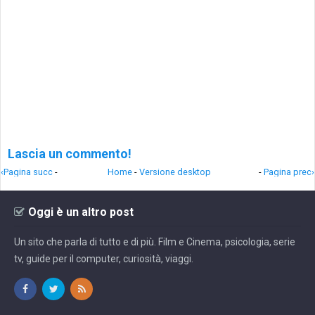
Lascia un commento!
‹Pagina succ
-
Home
-
Versione desktop
-
Pagina prec›
Oggi è un altro post
Un sito che parla di tutto e di più. Film e Cinema, psicologia, serie
tv, guide per il computer, curiosità, viaggi.