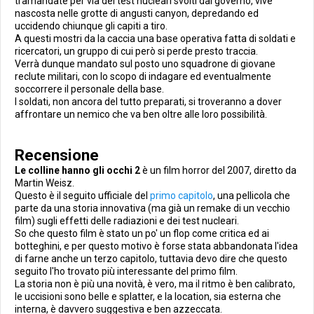
tramandate per via dei test nucleari svolti dal governo, vive
nascosta nelle grotte di angusti canyon, depredando ed
uccidendo chiunque gli capiti a tiro.
A questi mostri da la caccia una base operativa fatta di soldati e
ricercatori, un gruppo di cui però si perde presto traccia.
Verrà dunque mandato sul posto uno squadrone di giovane
reclute militari, con lo scopo di indagare ed eventualmente
soccorrere il personale della base.
I soldati, non ancora del tutto preparati, si troveranno a dover
affrontare un nemico che va ben oltre alle loro possibilità.
Recensione
Le colline hanno gli occhi 2
è un film horror del 2007, diretto da
Martin Weisz.
Questo è il seguito ufficiale del
primo capitolo
, una pellicola che
parte da una storia innovativa (ma già un remake di un vecchio
film) sugli effetti delle radiazioni e dei test nucleari.
So che questo film è stato un po' un flop come critica ed ai
botteghini, e per questo motivo è forse stata abbandonata l'idea
di farne anche un terzo capitolo, tuttavia devo dire che questo
seguito l'ho trovato più interessante del primo film.
La storia non è più una novità, è vero, ma il ritmo è ben calibrato,
le uccisioni sono belle e splatter, e la location, sia esterna che
interna, è davvero suggestiva e ben azzeccata.