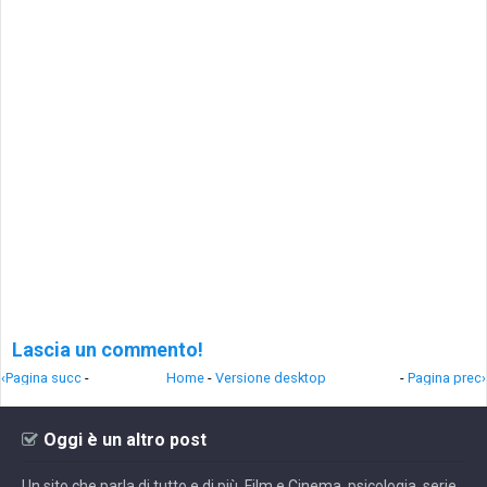
Lascia un commento!
‹Pagina succ
-
Home
-
Versione desktop
-
Pagina prec›
Oggi è un altro post
Un sito che parla di tutto e di più. Film e Cinema, psicologia, serie