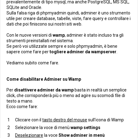
prevalentemente di tipo mysql, ma anche PostgreSQL, MS SQL,
SQLite and Oracle.
Sulla falsa riga di phpmyadmin quindi, adminer è uno strumento
utile per creare database, tabelle, viste, fare query e controllare i
dati che poi finiscono sui nostri siti web.
Con le nuove versioni di
wamp
, adminer è stato incluso tra gli
strumenti preinstallati nel sistema.
Se però voi utilizzate sempre e solo phpmyadmin, è bene
sapere come fare per
togliere adminer da wampserver
.
Vediamo subito come fare.
Come disabilitare Adminer su Wamp
Per
disattivere adminer da wamp
basta in realtà un semplice
click, che corrisponderà più o meno ad agire su scomodi file di
testo a mano.
Ecco come fare:
Cliccare con il
tasto destro del mouse
sull'icona di Wamp
Selezionare la voce di menù
wamp settings
Deselezionare
la voce
Show adminer in menù