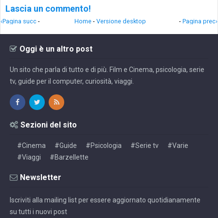
Lascia un commento!
‹Pagina succ
-
Home
-
Versione desktop
-
Pagina prec›
Oggi è un altro post
Un sito che parla di tutto e di più. Film e Cinema, psicologia, serie
tv, guide per il computer, curiosità, viaggi.
Sezioni del sito
#Cinema
#Guide
#Psicologia
#Serie tv
#Varie
#Viaggi
#Barzellette
Newsletter
Iscriviti alla mailing list per essere aggiornato quotidianamente
su tutti i nuovi post