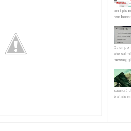
per i più 
non hanno 
Da un po'
che sul mi
messaggio
suonerà di
è citato nel