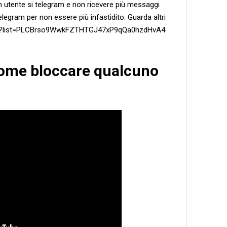
n utente si telegram e non ricevere più messaggi
legram per non essere più infastidito. Guarda altri
ylist?list=PLCBrso9WwkFZTHTGJ47xP9qQa0hzdHvA4
'Come bloccare qualcuno