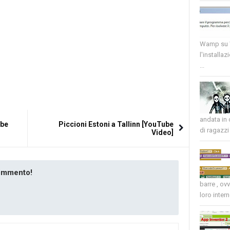
Wamp su W
l'installaz
...
andata in
ube
Piccioni Estoni a Tallinn [YouTube
di ragazzi 
Video]
commento!
barre , ov
loro intern