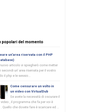
ù popolari del momento
are un'area riservata con il PHP
database)
 nuovo articolo vi spiegherò come metter
i secondi un' area riservata per il vostro
o il php e le sessio...
Come censurare un volto in
un video con VirtualDub
Se avete la necessità di oscurare il
n video , il programma che fa per voi è
 . Quello che dovete fare è scaricare ed ...