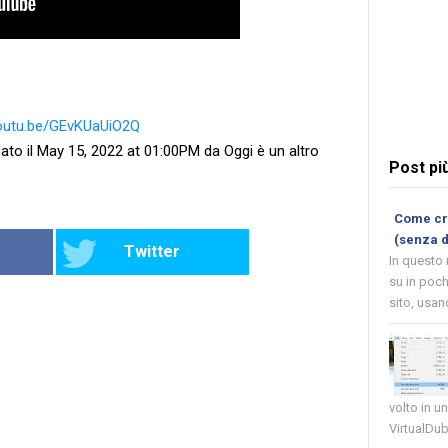
youtu.be/GEvKUaUiO2Q
ato il May 15, 2022 at 01:00PM da Oggi è un altro
Post pi
Come cre
(senza 
Twitter
In questo
su in poch
sito, usand
volto in u
VirtualDub