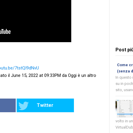
Post pi
Come cre
youtu.be/7tstQI9dNvU
(senza 
ato il June 15, 2022 at 09:33PM da Oggi è un altro
In questo
su in poch
sito, usand
Twitter
volto in u
VirtualDub