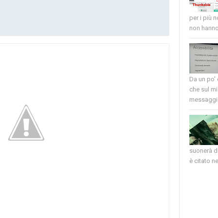
per i più 
non hanno 
Da un po'
che sul mi
messaggio
suonerà di
è citato nel