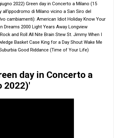
giugno 2022) Green day in Concerto a Milano (15
all'ippodromo di Milano vicino a San Siro del
alvo cambiamenti): American Idiot Holiday Know Your
en Dreams 2000 Light Years Away Longview
Rock and Roll All Nite Brain Stew St. Jimmy When I
ledge Basket Case King for a Day Shout Wake Me
uburbia Good Riddance (Time of Your Life)
Green day in Concerto a
 2022)'