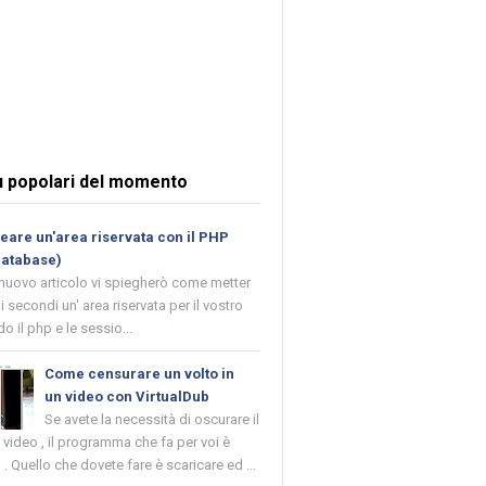
ù popolari del momento
are un'area riservata con il PHP
database)
 nuovo articolo vi spiegherò come metter
i secondi un' area riservata per il vostro
o il php e le sessio...
Come censurare un volto in
un video con VirtualDub
Se avete la necessità di oscurare il
n video , il programma che fa per voi è
 . Quello che dovete fare è scaricare ed ...