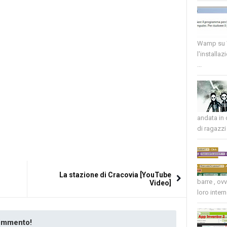
Wamp su W
l'installaz
...
andata in
di ragazzi 
La stazione di Cracovia [YouTube
barre , ov
Video]
loro intern
commento!